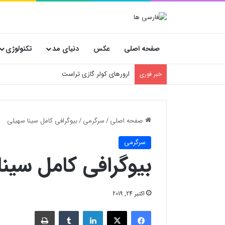
صفحه اصلی
عکس
دنیای مد
تکنولوژی
بهترین استراتژی خرید پارچه عمده؛ پیشنهاد ویژه 
خبر فوری
صفحه اصلی
/
سرگرمی
/
بیوگرافی کامل سینا سهیلی
سرگرمی
بیوگرافی کامل سین
اکتبر 24, 2019
فیسبوک
X
لینکدین
‫تامبلر
چاپ