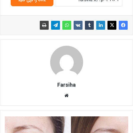
Farsiha
وبس
ای
ت
ر
ا
ه