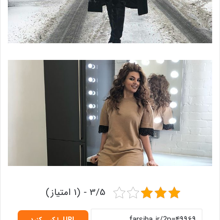
3/5 - (1 امتیاز)
URL را کپی کنید