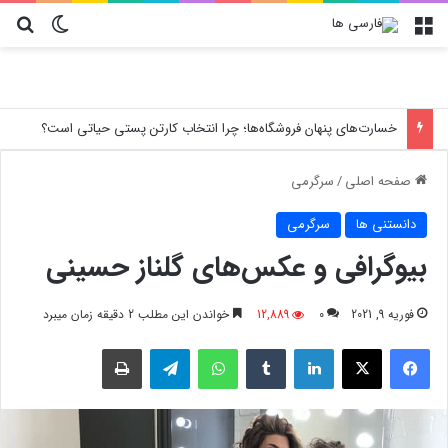
منو
تغییر پو
جس
ارورهای کولر گازی تراست
صفحه اصلی
/
سرگرمی
دانستنی ها
سرگرمی
بیوگرافی و عکس‌های گلناز حسینی
فوریه 9, 2021
0
12,889
خواندن این مطلب 2 دقیقه زمان میبرد
فیسبوک
X
لینکدین
‫تامبلر
واتس آپ
تلگرام
چاپ