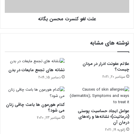
ن
ن
ن
س
د
علت لغو کنسرت محسن یگانه
ر
ت
م
ح
نوشته های مشابه
س
ن
ی
گ
علائم عفونت ادرار در مردان
ا
چیست؟
نشانه های تجمع مایعات در بدن
ن
سپتامبر 20, 2021
دسامبر 15, 2019
ه
کدام هورمون ها باعث چاقی زنان
می شود؟
عوامل ایجاد حساسیت پوستی
(درماتیت)؛ نشانه‌ها و راه‌‌های
سپتامبر 23, 2020
درمان آن
ژانویه 19, 2021