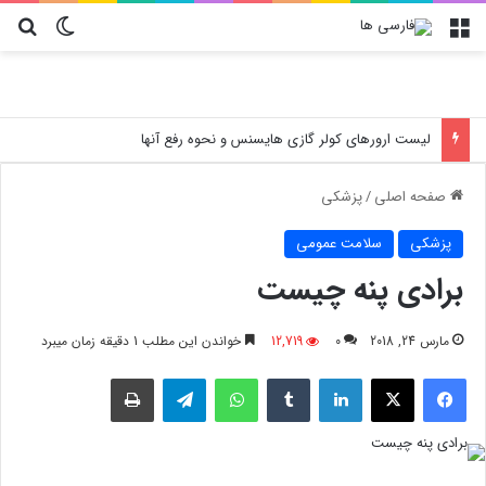
منو
تغییر پو
جس
لیست ارورهای کولر گازی هایسنس و نحوه رفع آنها
صفحه اصلی
/
پزشکی
پزشکی
سلامت عمومی
برادی پنه چیست
مارس 24, 2018
0
12,719
خواندن این مطلب 1 دقیقه زمان میبرد
فیسبوک
X
لینکدین
‫تامبلر
واتس آپ
تلگرام
چاپ