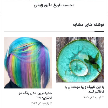
محاسبه تاریخ دقیق زایمان
ی
خ
د
ق
نوشته های مشابه
ی
ق
ز
ا
ی
م
ا
ن
با این ظروف زیبا مهمانتان را
غافلگیر کنید
جدیدترین مدل رنگ مو
فانتزی۲۰۲۰
فوریه 26, 2020
ژانویه 31, 2024