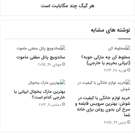
ا
هر گیگ چند مگابایت است
گ
م
ا
ی
ب
د
ا
نوشته های مشابه
ا
ی
ن
ت
ی
ا
د
س
؟
ت
مخلوط کن چه مارکی خوبه؟
ساندویچ پانل سقفی ماموت
(ایرانی بخریم یا خارجی)
جولای 30, 2025
فوریه 28, 2023
بهترین مارک یخچال ایرانی یا
خارجی کدام است؟
خرید لوازم خانگی با کیفیت در
شوش: بهترین سرویس قابلمه و
دسامبر 11, 2022
سرخ کن بدون روغن برای خانه
شما
مارس 29, 2025