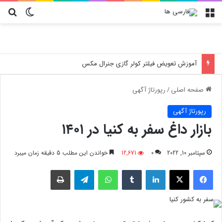
منو
تغییر پو
جس
آموزش تعویض فیلتر کولر گازی جنرال مکس
صفحه اصلی
/
رپورتاژ آگهی
رپورتاژ آگهی
بازار داغ سفر به کنیا در ۱۴۰۱
سپتامبر 10, 2022
0
12,671
خواندن این مطلب 5 دقیقه زمان میبرد
فیسبوک
X
لینکدین
‫تامبلر
واتس آپ
تلگرام
چاپ