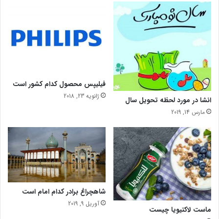
ا
ف
ر
ا
ز
م
ی
ی
ب
ل
ا
ی
ب
س
فیلیپس محصول کدام کشور است
ی
ژانویه 23, 2018
انشا در مورد لحظه تحویل سال
ا
ر
مارس 14, 2019
ز
ی
ب
ا
و
خ
و
شاهچراغ برادر کدام امام است
ا
ن
آوریل 9, 2019
ماست لاکتیویا چیست
د