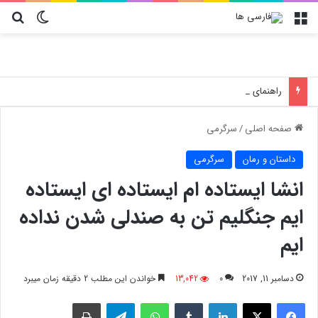
منو
تغییر پو
جس
راهنمای خرید بهترین کادو برای عزیزان؛ چرا کلاه کپ و کیف
صفحه اصلی
/
سرگرمی
داستان و رمان
سرگرمی
انشا ایستاده ام ایستاده ای ایستاده
ایم جنگلیم تن به صندلی شدن نداده
ایم
دسامبر 11, 2017
0
13,042
خواندن این مطلب 2 دقیقه زمان میبرد
فیسبوک
X
لینکدین
‫تامبلر
واتس آپ
تلگرام
چاپ