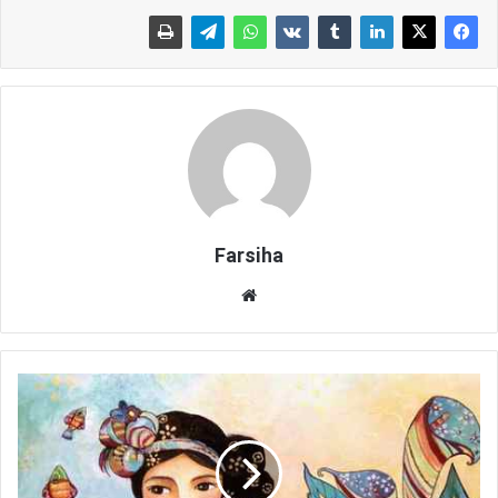
Farsiha
وبس
ای
ت
ا
ن
ش
ا
ح