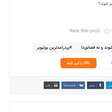
بر شوند؟
Rate this post
وند و نه فضانورد!
پردرآمدترین یوتیوبر
URL را کپی کنید
دین
‫تامبلر
‫VKontakte
چاپ