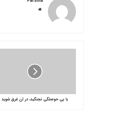
Farsiha
وبس
ای
ت
ب
ا
ب
ی
ح
و
ص
ل
گ
با بی حوصلگی نجنگید، در آن غرق شوید
ی
ن
ج