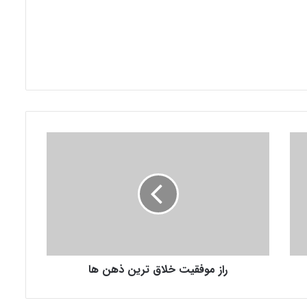
ر
ا
ز
م
و
ف
ق
ی
ت
راز موفقیت خلاق‌‌ ترین ذهن‌ ها
خ
ل
ا