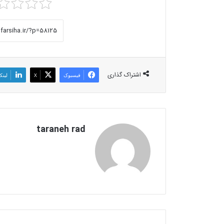
اشتراک گذاری
فیسبوک
X
لینک
taraneh rad