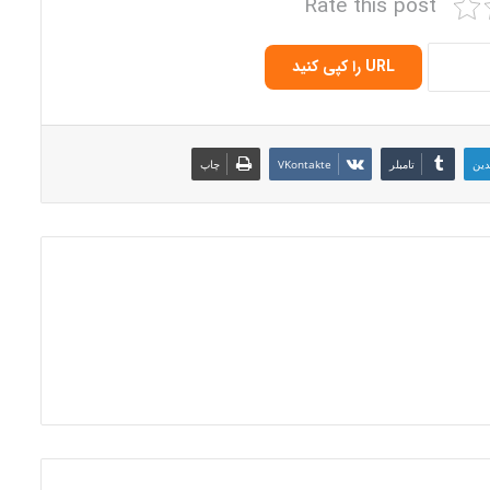
Rate this post
URL را کپی کنید
دین
‫تامبلر
‫VKontakte
چاپ