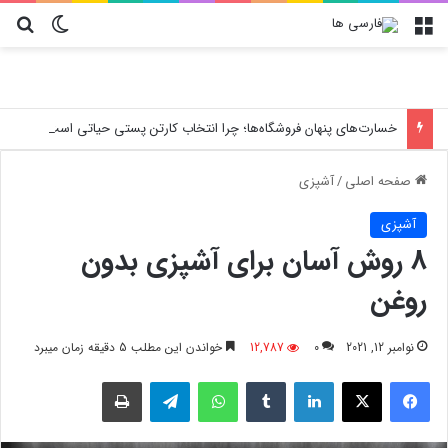
منو
تغییر پو
جس
خسارت‌های پنهان فروشگاه‌ها؛ چرا انتخاب کارتن پستی حیاتی است؟
صفحه اصلی
/
آشپزی
آشپزی
۸ روش آسان برای آشپزی بدون
روغن
نوامبر 12, 2021
0
12,787
خواندن این مطلب 5 دقیقه زمان میبرد
فیسبوک
X
لینکدین
‫تامبلر
واتس آپ
تلگرام
چاپ