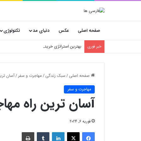
صفحه اصلی
عکس
دنیای مد
تکنولوژی
بهترین استراتژی خرید پارچه عمده؛ پیشنهاد ویژه 
خبر فوری
صفحه اصلی
/
سبک زندگی
/
مهاجرت و سفر
/
آسان تری
مهاجرت و سفر
آسان ترین راه مها
فوریه 6, 2024
فیسبوک
X
لینکدین
‫تامبلر
چاپ