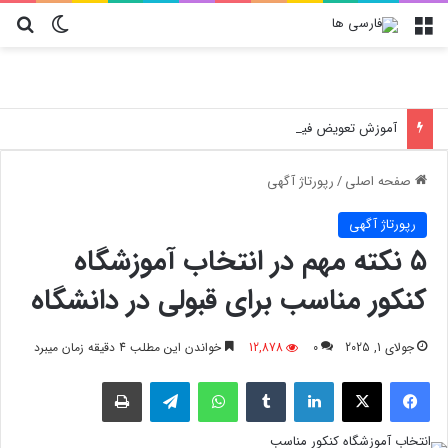
منو
تغییر پو
جس
آموزش تعویض فیلتر کولر گازی جنرال مکس
صفحه اصلی
/
رپورتاژ آگهی
رپورتاژ آگهی
۵ نکته مهم در انتخاب آموزشگاه
کنکور مناسب برای قبولی در دانشگاه
جولای 1, 2025
0
12,878
خواندن این مطلب 4 دقیقه زمان میبرد
فیسبوک
X
لینکدین
‫تامبلر
واتس آپ
تلگرام
چاپ