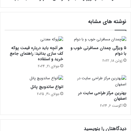
ر
و
ز
نوشته های مشابه
و
ش
ب
؛
چ
۵ ویژگی چمدان مسافرتی خوب و
هر آنچه باید درباره قیمت پوکه
ه
با دوام
کف سازی بدانید: راهنمای جامع
خرید و استفاده
ز
ژوئن 18, 2022
م
جولای 21, 2024
ا
ن
ی
انواع ساندویچ پانل
ک
بهترین مرکز طراحی سایت در
جولای 30, 2025
د
اصفهان
ا
آگوست 6, 2024
م
ر
ا
ا
دیدگاهتان را بنویسید