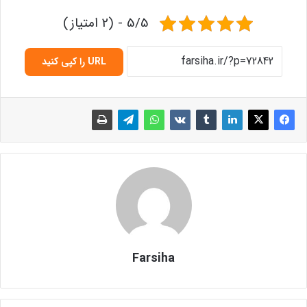
5/5 - (2 امتیاز)
URL را کپی کنید
Farsiha