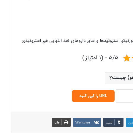
رتیکو استروئید‌ها و سایر دارو‌های ضد التهابی غیر استروئیدی
5/5 - (1 امتیاز)
نو) چیست؟
URL را کپی کنید
دین
‫تامبلر
‫VKontakte
چاپ