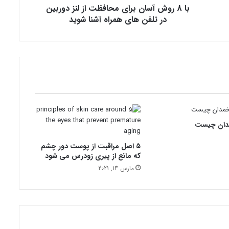
با 8 روش آسان برای محافظت از لنز دوربین
ن
ب
در تلفن های همراه آشنا شوید
ر
ا
ی
م
ح
ا
ف
ظ
ت
دان چیست
ا
ز
۵ اصل مراقبت از پوست دور چشم
ل
که مانع از پیری زودرس می شود
ن
ز
مارس 14, 2021
د
و
ر
ب
ی