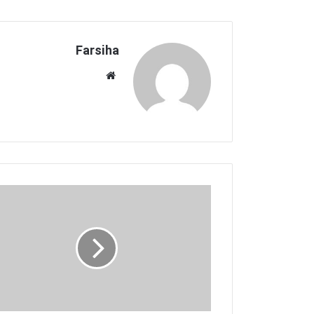
Farsiha
وبس
ای
ت
چ
گ
و
ن
ه
ا
ز
ب
ی