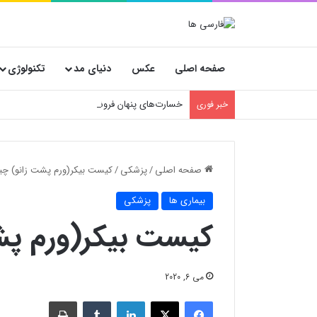
صفحه اصلی
عکس
دنیای مد
تکنولوژی
خسارت‌های پنهان فروشگاه‌ها؛ چرا انتخاب کارتن
خبر فوری
صفحه اصلی
/
پزشکی
/
کیست بیکر(ورم پشت زانو) چ
بیماری ها
پزشکی
کیست بیکر(ورم پ
می 6, 2020
فیسبوک
X
لینکدین
‫تامبلر
چاپ