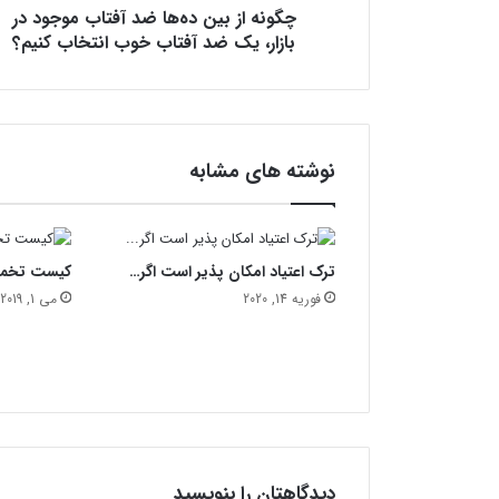
چگونه از بین ده‌ها ضد آفتاب موجود در
ن
د
بازار، یک ضد آفتاب خوب انتخاب کنیم؟
ه‌
ه
ا
ض
د
نوشته های مشابه
آ
ف
ت
ا
ترک اعتیاد امکان پذیر است اگر…
کیست تخم
ب
م
فوریه 14, 2020
می 1, 2019
و
ج
و
د
د
ر
ب
ا
دیدگاهتان را بنویسید