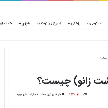
سرگرمی
پزشکی
آموزش و ترفند
آشپزی
خانه دار
 پستی حیاتی است؟
یست؟
شت زانو) چیست؟
0
12,672
خواندن این مطلب 1 دقیقه زمان میبرد