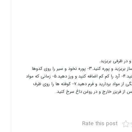
۲- نخود پخته شده و سیر را در مخلوط کن یا غذا ساز بریزید و پوره کنید.۳- پوره نخود و سیر را روی کدوها
بریزید ، سبزیجات و ادویه ها را هم به آن اضافه کنید.۴- آرد را کم کم اضافه کنید و ورز دهید.۵- زمانی که مواد
قابل فرم دادن شد، دیگر آرد نریزید.۶- به اندازه نارنگی از مواد بردارید و فرم دهید.۷- کوفته ها را روی ظرف
Rate this post