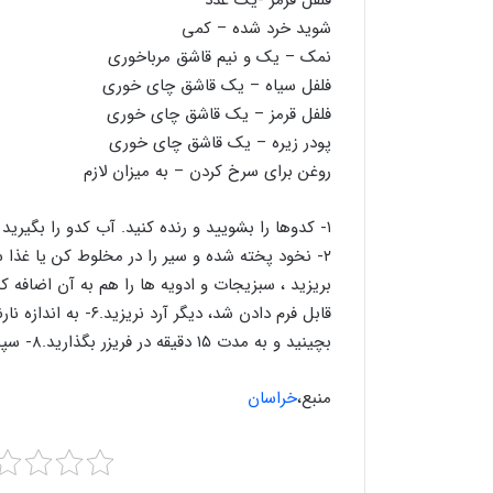
فلفل قرمز -یک عدد
شوید خرد شده – کمی
نمک – یک و نیم قاشق مرباخوری
فلفل سیاه – یک قاشق چای خوری
فلفل قرمز – یک قاشق چای خوری
پودر زیره – یک قاشق چای خوری
روغن برای سرخ کردن – به میزان لازم
۱- کدوها را بشویید و رنده کنید. آب کدو را بگیرید و در ظرفی بریزید.
بچینید و به مدت ۱۵ دقیقه در فریزر بگذارید.۸- سپس از فریزر خارج و در روغن داغ سرخ کنید.
منبع،
خراسان