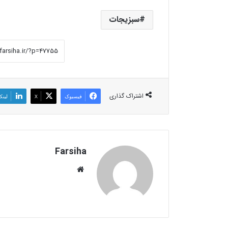
سبزیجات
اشتراک گذاری
فیسبوک
X
لینک
Farsiha
وبس
ای
ت