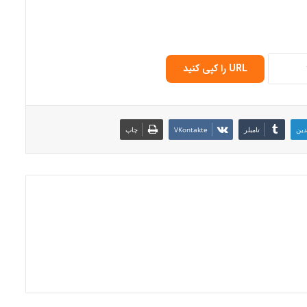
URL را کپی کنید
دین
‫تامبلر
‫VKontakte
چاپ