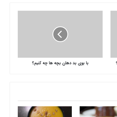
ب
ا
ب
و
ی
ب
د
د
ه
با بوی بد دهان بچه ها چه کنیم؟
ا
ن
ب
چ
ه
ه
ا
چ
ه
ک