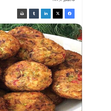
دسامبر 13, 2020
فیسبوک
X
لینکدین
‫تامبلر
چاپ