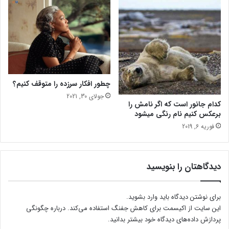
د
ر
و
ک
ا
ر
ک
ر
چطور افکار سرزده را متوقف کنیم؟
د
جولای 30, 2021
کدام جانور است که اگر نامش را
ه
برعکس کنیم نام رنگی میشود
ب
ا
فوریه 6, 2019
ی
د
ب
دیدگاهتان را بنویسید
د
ا
ن
برای نوشتن دیدگاه باید
وارد بشوید
.
ی
این سایت از اکیسمت برای کاهش جفنگ استفاده می‌کند.
درباره چگونگی
د
پردازش داده‌های دیدگاه خود بیشتر بدانید.