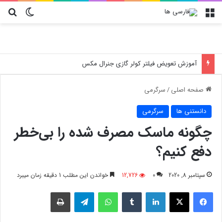
منو
تغییر پو
جس
آموزش تعویض فیلتر کولر گازی جنرال مکس
صفحه اصلی
/
سرگرمی
دانستنی ها
سرگرمی
چگونه ماسک مصرف شده را بی‌خطر
دفع کنیم؟
سپتامبر 8, 2020
0
12,726
خواندن این مطلب 1 دقیقه زمان میبرد
فیسبوک
X
لینکدین
‫تامبلر
واتس آپ
تلگرام
چاپ