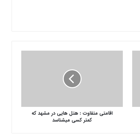
ا
ق
ا
م
ت
ی
م
ت
ف
اقامتی متفاوت : هتل هایی در مشهد که
ا
و
کمتر کسی میشناسد
ت
:
ه