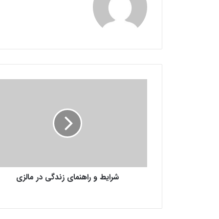
ش
ر
ا
ی
ط
و
ر
ا
ه
شرایط و راهنمای زندگی در مالزی
ن
م
ا
ی
ز