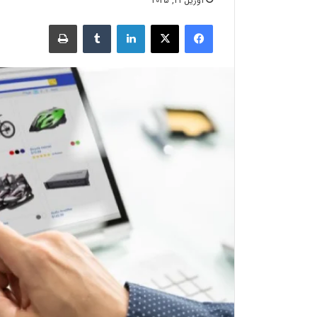
آوریل 21, 2025
فیسبوک
X
لینکدین
‫تامبلر
چاپ