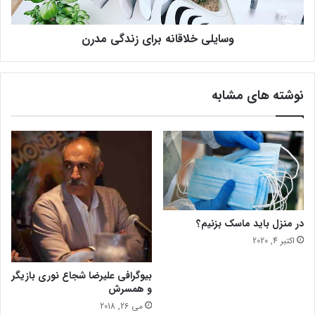
ر
ل
ج
ا
د
وسایلی خلاقانه برای زندگی مدرن
ق
ی
ا
د
ن
ت
ه
نوشته های مشابه
و
ب
س
ر
ط
ا
آ
ی
م
ز
ا
ن
ز
د
و
گ
ن
ی
در منزل باید ماسک بزنیم؟
م
اکتبر 4, 2020
د
ر
ن
بیوگرافی علیرضا شجاع نوری بازیگر
و همسرش
می 26, 2018