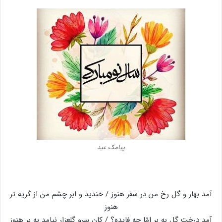
پیامک عید
آمد بهار و گل رخ من در سفر هنوز / خندید و ابر چشم من از گریه تر
هنوز
آمد درخت گل به بر امّا چه فایده؟ / کان سرو گلعزار نیامد به بر هنوز