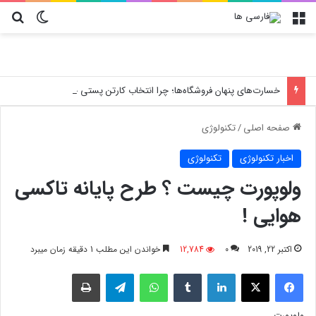
منو
تغییر پو
جس
خسارت‌های پنهان فروشگاه‌ها؛ چرا انتخاب کارتن پستی حیاتی است؟
صفحه اصلی
/
تکنولوژی
اخبار تکنولوژی
تکنولوژی
ولوپورت چیست ؟ طرح پایانه تاکسی
هوایی !
اکتبر 22, 2019
0
12,784
خواندن این مطلب 1 دقیقه زمان میبرد
فیسبوک
X
لینکدین
‫تامبلر
واتس آپ
تلگرام
چاپ