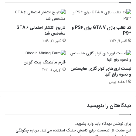
ک
ج
ت
خ
و
ل
س
ی
ف
کد تقلب بازی GTA V برای PS4 و
تاریخ انتشار احتمالی GTA 6
ه
PS3
مشخص شد
د
اکتبر 9, 2017
اکتبر 22, 2019
ب
ی
+
فارم ماینینگ بیت کوین
ع
لیست ارورهای کولر گازی هایسنس
آوریل 1, 2021
ک
و نحوه رفع آنها
س
1 هفته پیش
دیدگاهتان را بنویسید
برای نوشتن دیدگاه باید
وارد بشوید
.
این سایت از اکیسمت برای کاهش جفنگ استفاده می‌کند.
درباره چگونگی