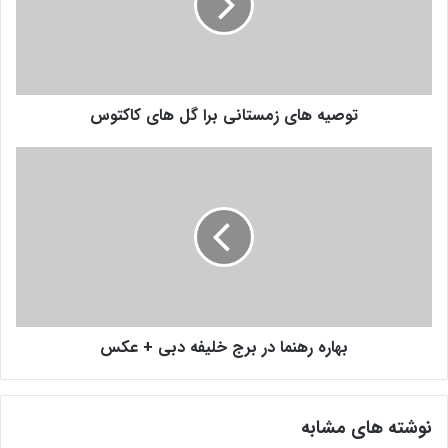
ه
ه
ا
ی
ز
توصیه های زمستانی برا گل های کاکتوس
م
س
ت
ب
ا
ه
ن
ا
ی
ر
ب
ه
ر
ر
ا
ه
گ
ن
ل
م
ه
بهاره رهنما در برج خلیفه دبی + عکس
ا
ا
د
ی
ر
ک
ب
نوشته های مشابه
ا
ر