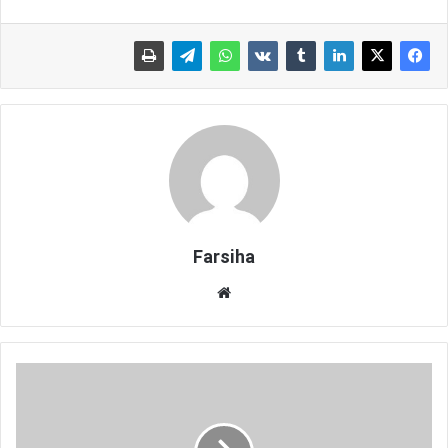
Farsiha
وبس
ای
ت
ت
و
ص
ی