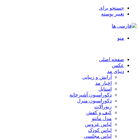
جستجو برای
تغییر پوسته
منو
صفحه اصلی
عکس
دنیای مد
آرایش و زیبایی
اخبار مد
استایل
دکوراسیون آشپزخانه
دکوراسیون منزل
زیورآلات
کیف و کفش
مدل مانتو
لباس عروس
لباس کودک
لباس مجلسی