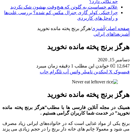
چه نکاتی دارد؟
علائم حساسیت به گلوتن که هیچ‌وقت بهشون شک نکردید
چرا خنکی کولر گازی جنرال مکس کم شده؟ بررسی علت‌ها
و راه‌حل‌های کاربردی
صفحه اصلی
/
آشپزی
/
هرگز برنج پخته مانده نخورید
آشپزی
غذاهای ایرانی
هرگز برنج پخته مانده نخورید
دسامبر 15, 2020
12,647
0
خواندن این مطلب 1 دقیقه زمان میبرد
فیسبوک
X
لینکدین
‫تامبلر
واتس آپ
تلگرام
چاپ
هرگز برنج پخته مانده نخورید
همینک در مجله آنلاین فارسی ها با مطلب”هرگز برنج پخته مانده
نخورید
” در خدمت شما کاربران گرامی هستیم .
برنج یکی از مواد غذایی است که در خانواده‌های ایرانی زیاد مصرف
می شود و معمولا خانم های خانه دار برنج را در حجم زیادی می پزند