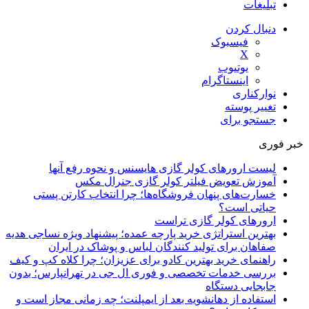
تبلیغات
دنبال کردن
فیسبوک
X
یوتیوب
اینستاگرام
نوارکناری
تغییر پوسته
جستجو برای
خبر فوری
لیست ارورهای کولر گازی هایسنس و نحوه رفع آنها
آموزش تعویض فیلتر کولر گازی جنرال مکس
خسارت‌های پنهان فروشگاه‌ها؛ چرا انتخاب کارتن پستی
حیاتی است؟
ارورهای کولر گازی تراست
بهترین استراتژی خرید پارچه عمده؛ پیشنهاد ویژه نساجی هدیه
صفاهان برای تولید کنندگان لباس و پوشاک در ایران
راهنمای خرید بهترین کادو برای عزیزان؛ چرا کلاه کپ و کیف
بررسی خدمات تخصصی و فوری ال جی در تهرانپارس؛ بدون
جابجایی دستگاه
استفاده از دهانشویه بعد از ایمپلنت؛ چه زمانی مجاز است و