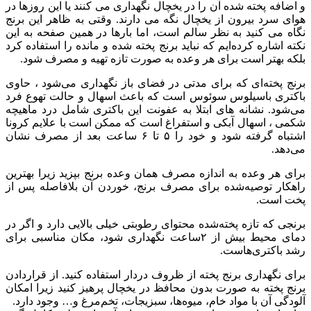
و اضافه پخته شده آن را در یخچال نگهداری می کنند یا این روزها در
هوای سرد بیرون از یخچال نگه می دارند. وقتی به ظاهر این برنج
نگاه می کنید به نظر سالم است، اما بارها در همین صفحه به این
نکته اشاره کرده‌ایم که نباید برنج پخته شده و مانده را استفاده کرد
بلکه بهتر است برای هر وعده به صورت تازه تهیه و مصرف شود.
برنج پخته‌ای که برای مدتی در فضای باز نگهداری می‌شود ، حاوی
باکتری باسیلوس سوئوس است که باعث اسهال و حالت تهوع فرد
می‌شود. نشانه های ابتلا به عفونت این باکتری شامل درد ماهیچه
شکمی ، اسهال آبکی و استفراغ است که ممکن است با علایم کرونا
اشتباه گرفته شود و خود را ۵ تا ۶ ساعت بعد از مصرف نشان
می‌دهد.
برای هر وعده به اندازه مصرف همان وعده برنج بپزید زیرا بهترین
راهکار توصیه‌شده برای مصرف برنج، خوردن آن بلافاصله پس از
پخت است.
برنجی که تازه پخته‌شده محتوای رطوبتی خیلی بالایی دارد و اگر در
دمای محیط بیش از ۲ساعت نگهداری شود، مکان مناسبی برای
رشد باکتری‌هاست.
برای نگهداری برنج پخته از ظروف دردار استفاده کنید. از قراردادن
برنج پخته به صورت بدون محافظ در یخچال پرهیز کنید زیرا امکان
آلودگی آن با مواد خام، میوه‌ها، سبزیجات، تخم‌مرغ و… وجود دارد.