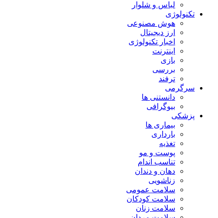
لباس و شلوار
تکنولوژی
هوش مصنوعی
ارز دیجیتال
اخبار تکنولوژی
اینترنت
بازی
بررسی
ترفند
سرگرمی
دانستنی ها
بیوگرافی
پزشکی
بیماری ها
بارداری
تغذیه
پوست و مو
تناسب اندام
دهان و دندان
زناشویی
سلامت عمومی
سلامت کودکان
سلامت زنان
سلامت مردان