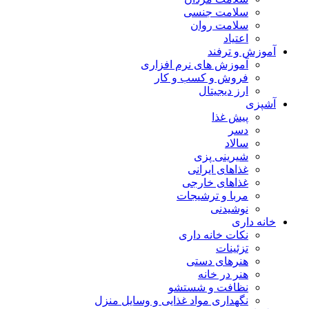
سلامت جنسی
سلامت روان
اعتیاد
آموزش و ترفند
آموزش های نرم افزاری
فروش و کسب و کار
ارز دیجیتال
آشپزی
پیش غذا
دسر
سالاد
شیرینی پزی
غذاهای ایرانی
غذاهای خارجی
مربا و ترشیجات
نوشیدنی
خانه داری
نکات خانه داری
تزئینات
هنرهای دستی
هنر در خانه
نظافت و شستشو
نگهداری مواد غذایی و وسایل منزل