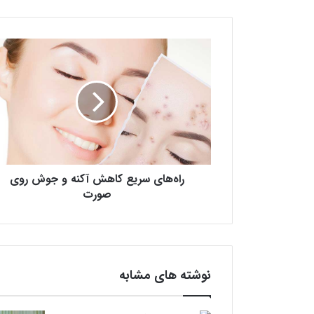
ر
ا
ه‌
ه
ا
ی
س
ر
ی
راه‌های سریع کاهش آکنه و جوش روی
ع
ک
صورت
ا
ه
ش
آ
ک
نوشته های مشابه
ن
ه
و