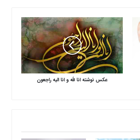
ع
ک
س
ن
و
ش
ت
ه
ا
عکس نوشته انا لله و انا الیه راجعون
ن
ا
ل
ل
ه
و
ا
ن
ا
ا