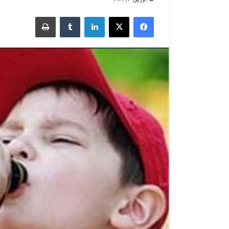
فیسبوک
X
لینکدین
‫تامبلر
چاپ