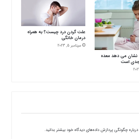
ل
ی
ه
ر
ا
علت گردن درد چیست؟ به همراه
درمان خانگی
ج
ع
سپتامبر 5, 2023
و
که نشان می دهد معده
ن
جدی است
درباره چگونگی پردازش داده‌های دیدگاه خود بیشتر بدانید.