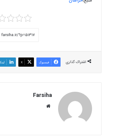
منبع،
خراسان
اشتراک گذاری
فیسبوک
X
لینک
Farsiha
وبس
ای
ت