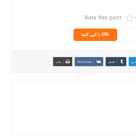
Rate this post
URL را کپی کنید
دین
‫تامبلر
‫VKontakte
چاپ