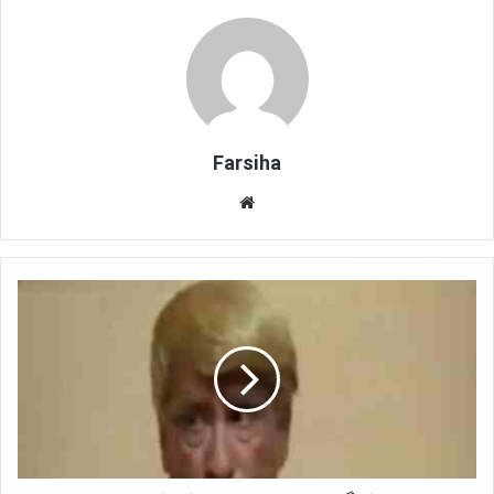
Farsiha
وبس
ای
ت
ب
ا
ز
ی
گ
ر
ن
ق
ش