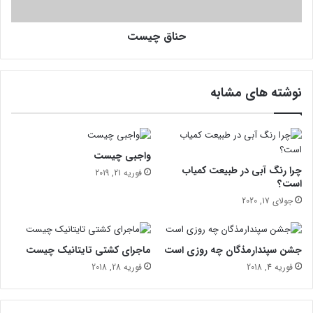
ا
ت
س
ت
حناق چیست
نوشته های مشابه
واجبی چیست
چرا رنگ آبی در طبیعت کمیاب
فوریه 21, 2019
است؟
جولای 17, 2020
جشن سپندارمذگان چه روزی است
ماجرای کشتی تایتانیک چیست
فوریه 4, 2018
فوریه 28, 2018