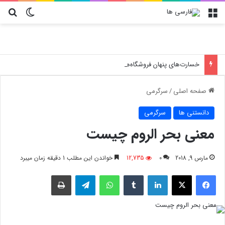
منو
تغییر پو
جس
خسارت‌های پنهان فروشگاه‌ها؛ چرا انتخاب کارتن پستی حیاتی است؟
صفحه اصلی
/
سرگرمی
دانستنی ها
سرگرمی
معنی بحر الروم چیست
مارس 9, 2018
0
12,735
خواندن این مطلب 1 دقیقه زمان میبرد
فیسبوک
X
لینکدین
‫تامبلر
واتس آپ
تلگرام
چاپ