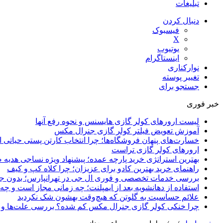
تبلیغات
دنبال کردن
فیسبوک
X
یوتیوب
اینستاگرام
نوارکناری
تغییر پوسته
جستجو برای
خبر فوری
لیست ارورهای کولر گازی هایسنس و نحوه رفع آنها
آموزش تعویض فیلتر کولر گازی جنرال مکس
خسارت‌های پنهان فروشگاه‌ها؛ چرا انتخاب کارتن پستی حیاتی
ارورهای کولر گازی تراست
بهترین استراتژی خرید پارچه عمده؛ پیشنهاد ویژه نساجی هدیه ص
راهنمای خرید بهترین کادو برای عزیزان؛ چرا کلاه کپ و کیف
بررسی خدمات تخصصی و فوری ال جی در تهرانپارس؛ بدون جا
استفاده از دهانشویه بعد از ایمپلنت؛ چه زمانی مجاز است و چه 
علائم حساسیت به گلوتن که هیچ‌وقت بهشون شک نکردید
چرا خنکی کولر گازی جنرال مکس کم شده؟ بررسی علت‌ها و را