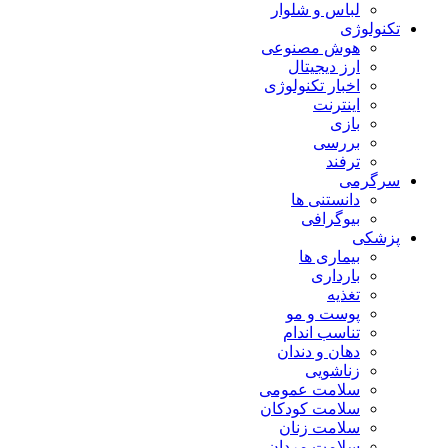
لباس و شلوار
تکنولوژی
هوش مصنوعی
ارز دیجیتال
اخبار تکنولوژی
اینترنت
بازی
بررسی
ترفند
سرگرمی
دانستنی ها
بیوگرافی
پزشکی
بیماری ها
بارداری
تغذیه
پوست و مو
تناسب اندام
دهان و دندان
زناشویی
سلامت عمومی
سلامت کودکان
سلامت زنان
سلامت مردان