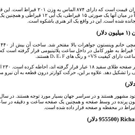
همانطور که از عنوان آن پیداست، این ساعت یکی دیگر از 
ار)
اد
مجموعه لوکس Extreme Adornments High Jewelry است. الماس ۴۷ قیراط به طور کامل در داخل ساعت پلاتینی
و رنگ های D، E، F هستند.
یک قاب
 را تشکیل دهد. علاوه بر این، حرکت کوارتز درون قطعه به آن نیرو می
 دلار)