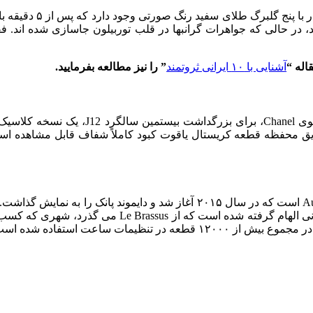
این ظرافت را می توان روی صفح
اله “
آشنایی با ۱۰ ایرانی ثروتمند
” را نیز مطالعه بفرمایید.
J12 X-RAY، یک طراحی جدید خیره کننده توسط برچسب م
این یکی از مجموعه‌های ساعت با جواهرات بالا توسط Audemars Piguet است که در سال ۲۰۱۵ آغ
ای از جواهرات گرانبها به رنگ های سفید، نارنجی و آبی است، از جریان