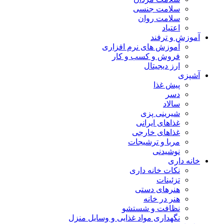
سلامت جنسی
سلامت روان
اعتیاد
آموزش و ترفند
آموزش های نرم افزاری
فروش و کسب و کار
ارز دیجیتال
آشپزی
پیش غذا
دسر
سالاد
شیرینی پزی
غذاهای ایرانی
غذاهای خارجی
مربا و ترشیجات
نوشیدنی
خانه داری
نکات خانه داری
تزئینات
هنرهای دستی
هنر در خانه
نظافت و شستشو
نگهداری مواد غذایی و وسایل منزل