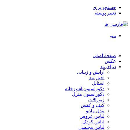
جستجو برای
تغییر پوسته
منو
صفحه اصلی
عکس
دنیای مد
آرایش و زیبایی
اخبار مد
استایل
دکوراسیون آشپزخانه
دکوراسیون منزل
زیورآلات
کیف و کفش
مدل مانتو
لباس عروس
لباس کودک
لباس مجلسی