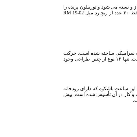
ه مشاهده کرد که در آن یک خودکار با پنج گلبرگ طلای سفید رنگ صورتی وجود دارد که پس از ۵ دقیقه باز و بسته می شود و توربیلون پرنده را
آشکار و پنهان می کند. الماس ها در محفظه و صفحه قرار می گیرند، در حالی که جواهرات گرانبها در قلب توربیلون جاسازی شده اند. فقط ۳۰ عدد از ریچارد میل RM 19-02
د فرانسوی Chanel، برای بزرگداشت بیستمین سالگرد J12، یک نسخه کلاسیک سرامیکی ساخته شده است. حرکت
جدید کالیبر ۳٫۱ که در کارخانه شنل سوئیس ایجاد شده است، از طریق محفظه قطعه کریستال یاقوت کبود کاملاً شفاف قابل مشاهده است. تنها ۱۲ نوع از چنین طراحی وجود
از شد و دایموند پانک را به نمایش گذاشت. این ساعت باشکوه که دارای رودخانه
ی الهام گرفته شده است که از Le Brassus می گذرد، شهری که کسب و کار در آن تأسیس شده است. بیش