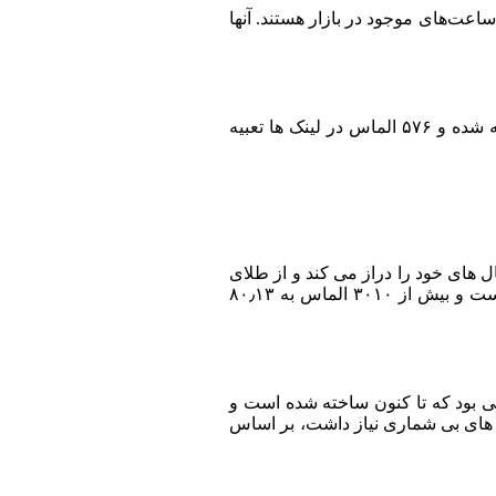
اعت‌های موجود در بازار هستند. آنها
Jaeger-LeCoultre Joaillerie 101 Manchette دارای ۵ حلقه است که عرض آنها مکعب است و به شکل کاف است. انواع فلزات گرانبها تصفیه شده و ۵۷۶ الماس در لینک ها تعبیه
 های خود را دراز می کند و از طلای
سفید ۱۸ عیار ساخته شده است. از زمرد به عنوان چشم استفاده می شود و یک الماس پرتره شکل وجود دارد که وزن آن ۳٫۵۳ قیراط است و بیش از ۳۰۱۰ الماس به ۸۰٫۱۳
ار ۵۵ میلیون دلار، بدون شک گران ترین ساعتی بود که تا کنون ساخته شده است و
 به ساعت های بی شماری نیاز داشت، بر اساس