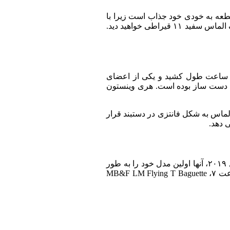
کالاهای گران قیمت است که دارای ۸۷۴ الماس به وزن ۲۰۱ قیراط است. این قطعه به خودی خود جذاب است زیرا با
تعدادی الماس درخشان و پر جنب و جوش پوشیده شده است. مطمئناً در میان آنها یک صورتی ۱۵ قیراطی، یک آبی ۱۲ قیراطی و همچنین یک الماس سفید ۱۱ قیراطی خواهید دید.
نا، همسر محبوب هری وینستون، توسط هری وینستون با ساعت مچی خانم وینستون جواهرات بالا مفتخر شد. ساخت آن بیش از ۴۴۰ ساعت طول کشید و یکی از اعضای
ومی قرار گرفته است که دست ساز بوده است. هری وینستون
 از ۳۲ الماس تراش باگت، ۱۴۴ الماس تراش برلیانت را که در صفحه طلای سفید ۱۸ عیار قرار گرفته اند، احاطه کرده است. ۲۳۰ الماس به شکل فانتزی در دستبند قرار
 دهد.
ساعت های مردانه ساخته شده توسط Mb&F به دلیل تفکر خلاقانه خود مشهور هستند و در سراسر جهان بسیار مورد توجه هستند. در سال ۲۰۱۹، آنها اولین مدل خود را به طور
خاص برای خانم ها، MB&F LM Flying T رونمایی کردند. با یک توربیلون پرنده در وسط صفحه و همچنین یک صفحه ساعت و دقیقه در ساعت ۷، MB&F LM Flying T Baguette