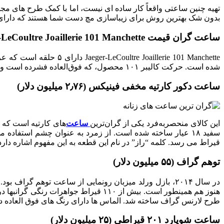
تهیه چنین ساعتی واقعاً کار ساده ای نیست، اما با کمک طرح های مجلل
بدون شک بهترین روش برای زیباسازی مچ دست شما هستند که دارای 
ساعت گران قیمت Jaeger-LeCoultre Joaillerie 101 Manchette (26 میلیون دلار)
شده است. حرکت کالیبر ۱۰۱ محصول، که فوق‌العاده فشرده است و می‌تواند در یک مکعب قرار گیرد، ساعت را نیرو می‌دهد.
ساعت دکور کارتیه مخفی فینیکس (۲٫۷۶ میلیون دلار)
این کالای منحصربه‌فرد یکی از گران‌ترین
ساعت‌
های کارتیه است که م
قیراط می رسد. کلمه “راز” در نام این قطعه به این مفهوم اشاره دا
توهم گراف (۵۵ میلیون دلار)
هنوز هم همینطور است. بیش از ۱۱۰ قیر
طرح لارنس گراف ساخته شد. الماس ها دارای رنگ های فوق العاده
ساعت شوپارد ۲۰۱ قیراطی (۲۵ میلیون دلار)