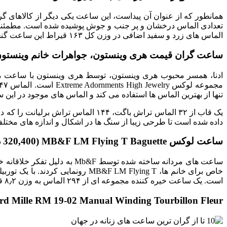
الماس های زرد و سفید اضافی در وزن کل ۱۶۳ قیراط این ساعت گنجانده شده است. این در واقع یک اثر هنری باشکوه است.
ساعت گران قیمت هری وینستون، جواهرات خانم وینستون (۱ میلیون دل
تنها از بهترین الماس ها استفاده می کند و الماس های موجود در این ساعت دارای کیفیت VS+ 
داده شده است تا طرحی زیبا از سنگ ها در اشکال و اندازه های مختلف
ساعت لوکس MB&F LM Flying T Baguette (320,400 دلار)
است. یک ساعت خیره کننده مجموعه ای از ۲۹۴ الماس به وزن ۸٫۲ قیراط در محفظه و صفحه قرار داده شده است.
Richard Mille RM 19-02 Manual Winding Tourbillon Fleur (955500