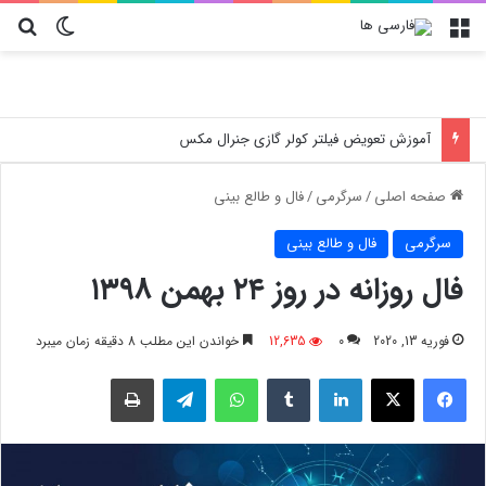
منو
تغییر پو
جس
آموزش تعویض فیلتر کولر گازی جنرال مکس
صفحه اصلی
/
سرگرمی
/
فال و طالع بینی
سرگرمی
فال و طالع بینی
فال روزانه در روز ۲۴ بهمن ۱۳۹۸
فوریه 13, 2020
0
12,635
خواندن این مطلب 8 دقیقه زمان میبرد
فیسبوک
X
لینکدین
‫تامبلر
واتس آپ
تلگرام
چاپ