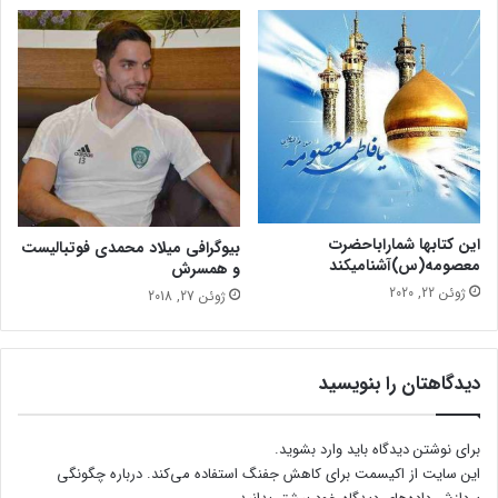
د
ر
ا
ا
ن
م
ی
ا
م
س
ت
ف
ا
د
ه
این کتابها شماراباحضرت
بیوگرافی میلاد محمدی فوتبالیست
ک
معصومه(س)آشنامیکند
و همسرش
ن
ژوئن 22, 2020
ژوئن 27, 2018
ی
م
دیدگاهتان را بنویسید
برای نوشتن دیدگاه باید
وارد بشوید
.
این سایت از اکیسمت برای کاهش جفنگ استفاده می‌کند.
درباره چگونگی