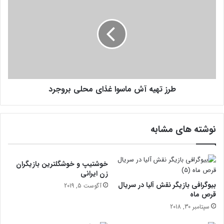
گ
ر
و
ز
ش
ت
ی
ه
ی
ی
ا
ه
ت
آ
ب
ش
ل
طرز تهیه آش ماسوا غذای محلی بروجرد
م
ت
ا
س
و
نوشته های مشابه
ا
غ
ذ
ا
خوشتیپ و خوشگلترین بازیگران
ی
زن ایرانی
م
بیوگرافی بازیگر نقش آلیا در سریال
آگوست 5, 2019
ح
قرص ماه
ل
سپتامبر 30, 2018
ی