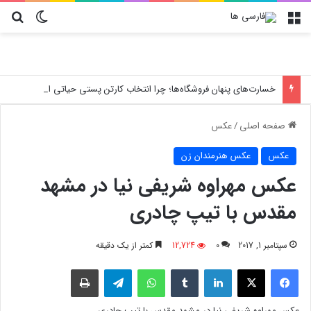
منو
تغییر پو
جس
خسارت‌های پنهان فروشگاه‌ها؛ چرا انتخاب کارتن پستی حیاتی است؟
صفحه اصلی
/
عکس
عکس
عکس هنرمندان زن
عکس مهراوه شریفی نیا در مشهد
مقدس با تیپ چادری
سپتامبر 1, 2017
0
12,724
کمتر از یک دقیقه
فیسبوک
X
لینکدین
‫تامبلر
واتس آپ
تلگرام
چاپ