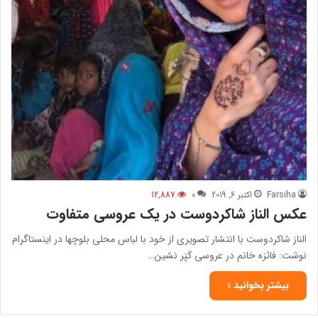
Farsiha
اکتبر 6, 2019
0
12,887
عکس الناز شاکردوست در یک عروسی متفاوت
الناز شاکردوست با انتشار تصویری از خود با لباس محلی بلوچ‎ها در اینستاگرام
نوشت: فائزه خانم در عروسی کَپَر نشین…
بیشتر بخوانید »