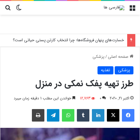
منو
تغییر پو
جس
خسارت‌های پنهان فروشگاه‌ها؛ چرا انتخاب کارتن پستی حیاتی است؟
صفحه اصلی
/
پزشکی
پزشکی
تغذیه
طرز تهیه پفک نمکی در منزل
اکتبر 21, 2020
0
12,763
خواندن این مطلب 1 دقیقه زمان میبرد
فیسبوک
X
لینکدین
‫تامبلر
واتس آپ
تلگرام
چاپ