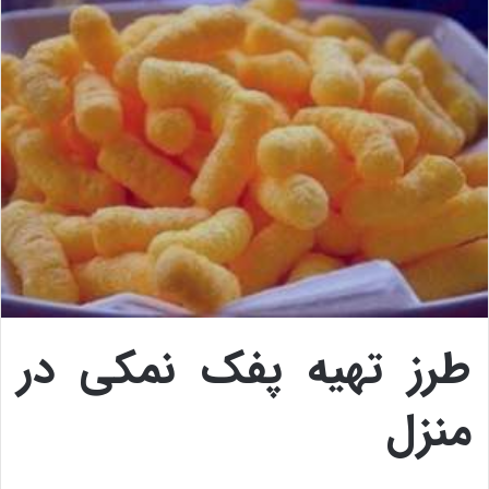
طرز تهیه پفک نمکی در
منزل