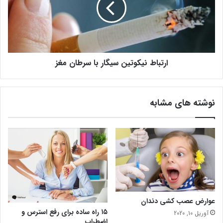
ر
ا
غ
ط
ن
ی
ک
ارتباط نیکوتین سیگار با سرطان مغز
و
ت
ی
ن
نوشته های مشابه
س
ی
گ
ا
ر
ب
ا
س
ر
ط
عوارض عصب كشي دندان
ا
۱۵ راه ساده برای رفع استرس و
آوریل 10, 2020
ن
اضطراب