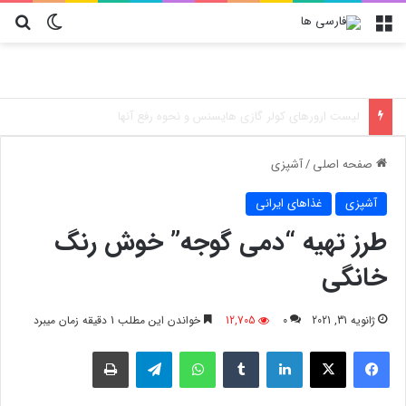
منو
تغییر پو
جس
آموزش تعویض فیلتر کولر گازی جنرال مکس
صفحه اصلی
/
آشپزی
آشپزی
غذاهای ایرانی
طرز تهیه “دمی گوجه” خوش رنگ
خانگی
ژانویه 31, 2021
0
12,705
خواندن این مطلب 1 دقیقه زمان میبرد
فیسبوک
X
لینکدین
‫تامبلر
واتس آپ
تلگرام
چاپ