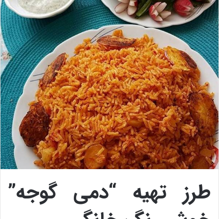
طرز تهیه “دمی گوجه”