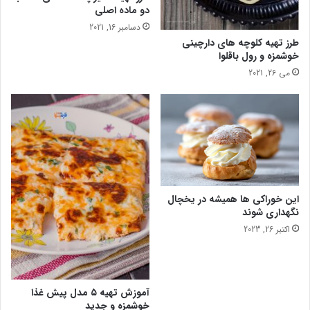
دو ماده اصلی
ک
ا
دسامبر 16, 2021
ن
طرز تهیه کلوچه های دارچینی
خوشمزه و رول باقلوا
آ
س
می 26, 2021
ی
ب
م
ی‌
ز
ن
د
این خوراکی ها همیشه در یخچال
نگهداری شوند
اکتبر 26, 2023
آموزش تهیه ۵ مدل پیش غذا
خوشمزه و جدید