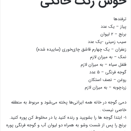
خوش رنگ خانگی
ترفندها
پیاز – یک عدد
برنج – ۲ لیوان
سیب زمینی -یک عدد
زعفران – یک چهارم قاشق چای‌خوری (ساییده شده)
نمک – به میزان لازم
فلفل سیاه – به میزان لازم
گوجه فرنگی – ۵ عدد
روغن – نصف استکان
زردچوبه – به میزان لازم
دمی گوجه در خانه همه ایرانی‌ها پخته می‌شود و مربوط به منطقه
خاصی نیست .
۱- ابتدا گوجه ها را بشویید و رنده کنید یا در مخلوط کن پوره کنید.
برنج را پس از شست وشو به همراه دو لیوان آب و گوجه فرنگی پوره