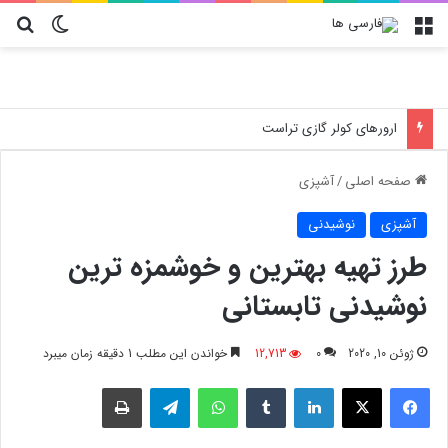
منو
تغییر پو
جس
بهترین استراتژی خرید پارچه عمده؛ پیشنهاد ویژه نساجی هدیه صفاهان برای تولید کنندگان لباس و پوشاک در ایران
صفحه اصلی
/
آشپزی
آشپزی
نوشیدنی
طرز تهیه بهترین و خوشمزه ترین
نوشیدنی تابستانی
ژوئن 10, 2020
0
12,713
خواندن این مطلب 1 دقیقه زمان میبرد
فیسبوک
X
لینکدین
‫تامبلر
واتس آپ
تلگرام
چاپ