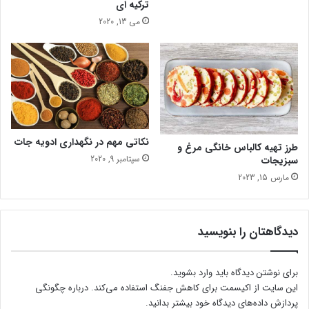
ترکیه ای
ی
ش
می 13, 2020
د
د
ا
ه
ی
ی
ن
م
ت
؟
ا
ب
س
ت
نکاتی مهم در نگهداری ادویه جات
طرز تهیه کالباس خانگی مرغ و
ا
سپتامبر 9, 2020
سبزیجات
ن
مارس 15, 2023
ب
خ
ر
ی
دیدگاهتان را بنویسید
د
.
برای نوشتن دیدگاه باید
وارد بشوید
.
این سایت از اکیسمت برای کاهش جفنگ استفاده می‌کند.
درباره چگونگی
پردازش داده‌های دیدگاه خود بیشتر بدانید.