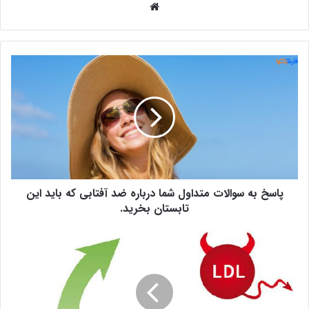
وبس
ای
ت
پ
ا
س
خ
ب
ه
س
و
ا
پاسخ به سوالات متداول شما درباره ضد آفتابی که باید این
ل
ا
تابستان بخرید.
ت
م
چ
ت
گ
د
و
ا
ن
و
ه
ل