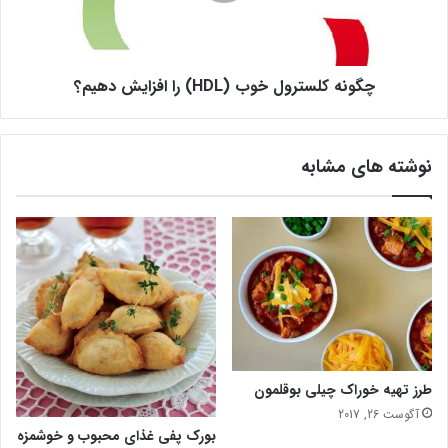
ک
ش
ل
م
س
ا
ت
د
چگونه کلسترول خوب (HDL) را افزایش دهیم؟
ر
ر
و
ب
ل
ا
خ
نوشته های مشابه
ر
و
ه
ب
ض
(
د
H
آ
D
ف
L
ت
)
ا
ر
ب
ا
ی
ا
ک
ف
طرز تهیه خوراک چیلی بوقلمون
ه
ز
آگوست 26, 2017
ب
ا
بورک پفی غذای محبوب و خوشمزه
ا
ی