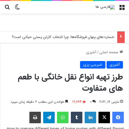
منو
تغییر پو
جس
خسارت‌های پنهان فروشگاه‌ها؛ چرا انتخاب کارتن پستی حیاتی است؟
صفحه اصلی
/
آشپزی
آشپزی
شیرینی پزی
طرز تهیه انواع نقل خانگی با طعم
های متفاوت
مارس 12, 2021
0
12,663
خواندن این مطلب 2 دقیقه زمان میبرد
فیسبوک
X
لینکدین
‫تامبلر
واتس آپ
تلگرام
چاپ