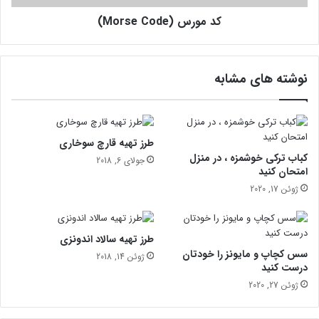
ک
o
ه
کد مورس (Morse Code)
r
ی
s
ر
e
م
C
نوشته های مشابه
ی
o
ش
d
و
e
د
)
طرز تهیه قارچ سوخاری
کباب ترکی خوشمزه ، در منزل
جولای 6, 2018
امتحان کنید
ژوئن 17, 2020
طرز تهیه سالاد اندونزی
سس کچاپ و مایونز را خودتان
ژوئن 14, 2018
درست کنید
ژوئن 27, 2020