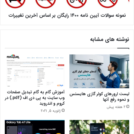
ر
ا
د
ل
ل
نمونه سوالات آیین نامه ۱۴۰۰ رایگان بر اساس آخرین تغییرات
ا
ا
ت
ر
آ
ی
ی
نوشته های مشابه
م
ی
ی
ن
ل
ن
ی
ا
ز
م
ر
ه
ر
۱
ا
۴
د
۰
آموزش گام به گام تبدیل صفحات
لیست ارورهای کولر گازی هایسنس
ر
۰
وب سایت به پی دی اف (pdf.) در
و نحوه رفع آنها
آ
ر
کروم و اندروید
2 هفته پیش
م
ا
ژانویه 5, 2021
ر
ی
ی
گ
ک
ا
ا