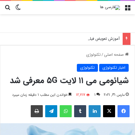
منو
تغییر پو
جس
آموزش تعویض فیلتر کولر گازی جنرال مکس
صفحه اصلی
/
تکنولوژی
اخبار تکنولوژی
تکنولوژی
شیائومی می ۱۱ لایت ۵G معرفی شد
مارس 31, 2021
1
12,717
خواندن این مطلب 1 دقیقه زمان میبرد
فیسبوک
X
لینکدین
‫تامبلر
واتس آپ
تلگرام
چاپ