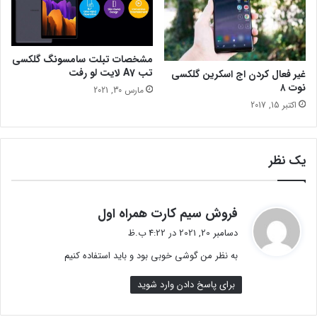
ن
ع
ب
ر
ر
ض
ا
ه
مشخصات تبلت سامسونگ گلکسی
س
تب A7 لایت لو رفت
غیر فعال کردن اج اسکرین گلکسی
م
ا
نوت ۸
ی
س
مارس 30, 2021
ش
آ
اکتبر 15, 2017
و
خ
د
ر
ی
یک نظر
ن
ت
غ
ی
گ
فروش سیم کارت همراه اول
ی
ف
دسامبر 20, 2021 در 4:22 ب.ظ
ر
ت
ا
به نظر من گوشی خوبی بود و باید استفاده کنیم
:
ت
برای پاسخ دادن وارد شوید