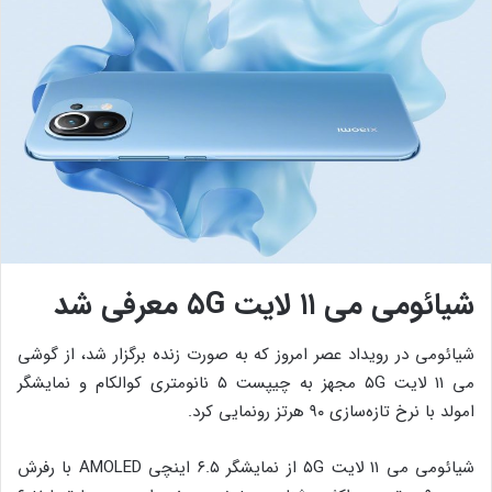
شیائومی می ۱۱ لایت ۵G معرفی شد
شیائومی در رویداد عصر امروز که به صورت زنده برگزار شد، از گوشی
می ۱۱ لایت ۵G مجهز به چیپست ۵ نانومتری کوالکام و نمایشگر
امولد با نرخ تازه‌سازی ۹۰ هرتز رونمایی کرد.
شیائومی می‌ ۱۱ لایت ۵G از نمایشگر ۶.۵ اینچی AMOLED با رفرش