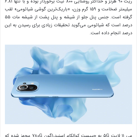
ریت ۹۰ هرتز و حداکثر روشنایی ۸۰۰ نیت برخوردار بوده و با تنها ۶.۸۱
میلیمتر ضخامت و ۱۵۹ گرم وزن، «باریک‌ترین گوشی شیائومی» لقب
گرفته است. جنس پنل جلو از شیشه و پنل پشت از شیشه مات ۵۵
درصد است که شیائومی می‌گوید تحقیقات زیادی برای رسیدن به این
درصد انجام داده است.
می‌ ۱۱ لایت ۵G به چیپست کوالکام اسنپدراگون ۷۸۰G مجهز شده که