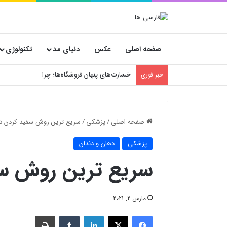
صفحه اصلی
عکس
دنیای مد
تکنولوژی
خسارت‌های پنهان فروشگاه‌ها؛ چرا انتخاب کارتن
خبر فوری
صفحه اصلی
/
پزشکی
/
سریع ترین روش سفید کردن دن
پزشکی
دهان و دندان
سریع ترین روش سف
مارس 2, 2021
فیسبوک
X
لینکدین
‫تامبلر
چاپ