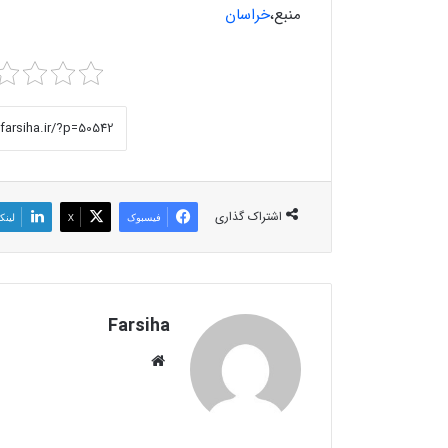
منبع،
خراسان
اشتراک گذاری
فیسبوک
X
لینک
Farsiha
وبس
ای
ت