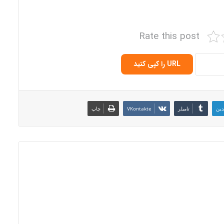
Rate this post
URL را کپی کنید
دین
‫تامبلر
‫VKontakte
چاپ