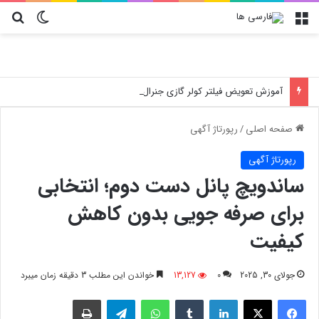
منو
تغییر پو
جس
آموزش تعویض فیلتر کولر گازی جنرال مکس
صفحه اصلی
/
رپورتاژ آگهی
رپورتاژ آگهی
ساندویچ پانل دست دوم؛ انتخابی
برای صرفه ‌جویی بدون کاهش
کیفیت
جولای 30, 2025
0
13,127
خواندن این مطلب 3 دقیقه زمان میبرد
فیسبوک
X
لینکدین
‫تامبلر
واتس آپ
تلگرام
چاپ