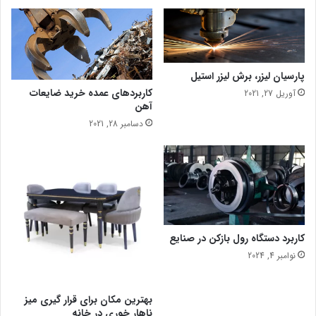
ا
ت
ی
و
؛
پارسیان لیزر، برش لیزر استیل
ع
کاربردهای عمده خرید ضایعات
م
آوریل 27, 2021
آهن
ل
ک
دسامبر 28, 2021
ر
د
ن
و
ی
ن
د
کاربرد دستگاه رول بازکن در صنایع
ر
نوامبر 4, 2024
م
ع
م
بهترین مکان برای قرار گیری میز
ا
ناهار خوری در خانه
ر