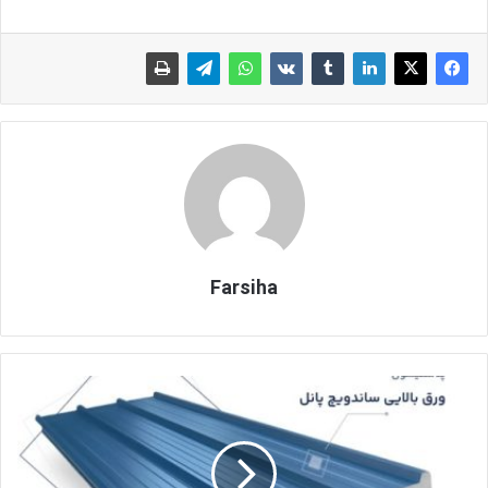
Farsiha
س
ا
ن
د
و