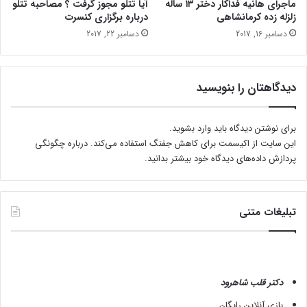
ماجرای هانیه فداکار دختر ۱۳ ساله
آیا تتلو مجوز گرفت ؟ مصاحبه تتلو
و
زلزله زده کرمانشاهی
درباره برگزاری کنسرت
ض
دسامبر 16, 2017
دسامبر 22, 2017
ع
ی
ت
ا
دیدگاهتان را بنویسید
ی
ن
ت
برای نوشتن دیدگاه باید
وارد بشوید
.
ر
این سایت از اکیسمت برای کاهش جفنگ استفاده می‌کند.
درباره چگونگی
ن
پردازش داده‌های دیدگاه خود بیشتر بدانید.
ت
د
ر
ا
تبلیغات متنی
ی
ن
س
ت
دکتر قلب شاهرود
ا
گ
بازی آنلاین رایگان