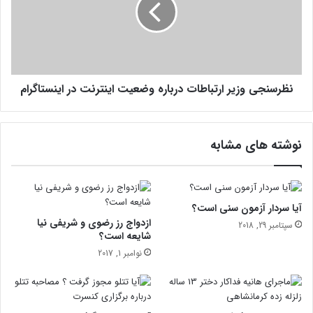
س
ه
ن
و
ج
آ
ی
ش
و
پ
ز
ز
نظرسنجی وزیر ارتباطات درباره وضعیت اینترنت در اینستاگرام
ی
خ
ر
ا
ا
ن
ر
نوشته های مشابه
ه
ت
ب
ا
ط
ا
آیا سردار آزمون سنی است؟
ت
ازدواج رز رضوی و شریفی نیا
سپتامبر 29, 2018
د
شایعه است؟
ر
نوامبر 1, 2017
ب
ا
ر
ه