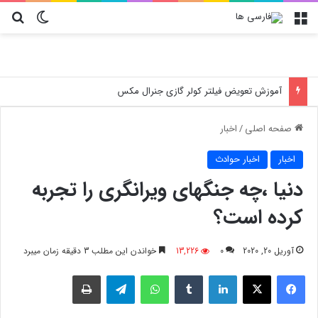
منو
تغییر پو
جس
آموزش تعویض فیلتر کولر گازی جنرال مکس
صفحه اصلی
/
اخبار
اخبار
اخبار حوادث
دنیا ،چه جنگهای ویرانگری را تجربه
کرده است؟
آوریل 20, 2020
0
13,226
خواندن این مطلب 3 دقیقه زمان میبرد
فیسبوک
X
لینکدین
‫تامبلر
واتس آپ
تلگرام
چاپ