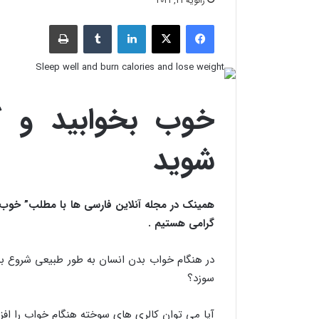
ژانویه 21, 2021
فیسبوک
X
لینکدین
‫تامبلر
چاپ
خوب بخوابید و کا
شوید
همینک در مجله آنلاین فارسی ها با مطلب” خوب بخ
گرامی هستیم .
در هنگام خواب بدن انسان به طور طبیعی شروع به
سوزد؟
آیا می توان کالری های سوخته هنگام خواب را افز