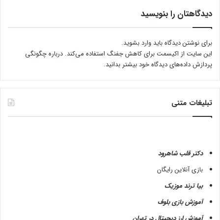
ن
دیدگاهتان را بنویسید
م
ی
ت
برای نوشتن دیدگاه باید
وارد بشوید
.
و
این سایت از اکیسمت برای کاهش جفنگ استفاده می‌کند.
درباره چگونگی
ا
پردازش داده‌های دیدگاه خود بیشتر بدانید.
ن
ی
م
آ
تبلیغات متنی
ن
ه
ا
ر
ا
دکتر قلب شاهرود
ب
بازی آنلاین رایگان
ب
ی
بیا ترند موزیک
ن
آموزش بازی بلوف
ی
م
آموزش ارز دیجیتال در تهران