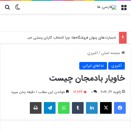
منو
تغییر پو
جس
خسارت‌های پنهان فروشگاه‌ها؛ چرا انتخاب کارتن پستی حیاتی است؟
صفحه اصلی
/
آشپزی
آشپزی
غذاهای ایرانی
خاویار بادمجان چیست
ژانویه 22, 2019
0
12,664
خواندن این مطلب 1 دقیقه زمان میبرد
فیسبوک
X
لینکدین
‫تامبلر
واتس آپ
تلگرام
چاپ