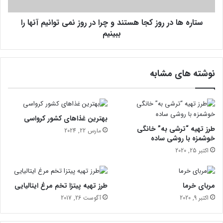
ه
د
ن
ر
ا
ستاره ها در روز کجا هستند و چرا در روز نمی توانیم آنها را
ر
م
و
ببینیم
د
ز
ا
ک
ر
ج
نوشته های مشابه
د
ا
ه
س
ت
ن
بهترین غذاهای کشور کرواسی
د
طرز تهیه “ترشی به” خانگی
مارس 22, 2024
و
خوشمزه با روشی ساده
چ
اکتبر 25, 2020
ر
ا
د
مربای خرما
طرز تهیه پیتزا تخم مرغ ایتالیایی
ر
اکتبر 9, 2020
آگوست 26, 2017
ر
و
ز