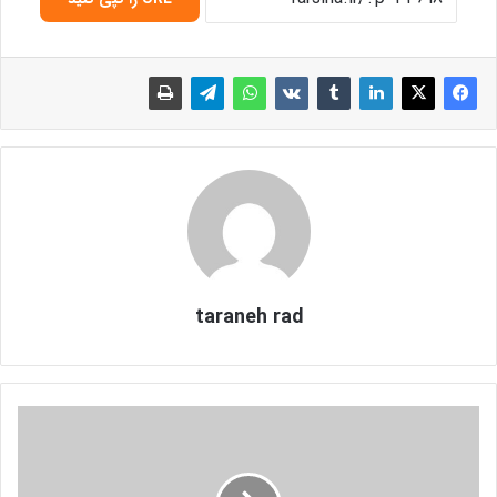
taraneh rad
آ
ش
ن
ا