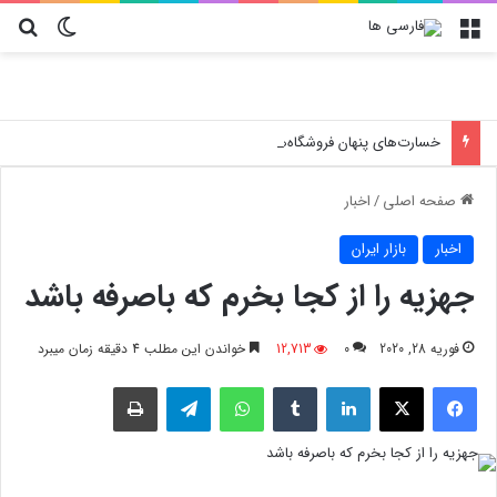
منو
تغییر پو
جس
خسارت‌های پنهان فروشگاه‌ها؛ چرا انتخاب کارتن پستی حیاتی است؟
صفحه اصلی
/
اخبار
اخبار
بازار ایران
جهزیه را از کجا بخرم که باصرفه باشد
فوریه 28, 2020
0
12,713
خواندن این مطلب 4 دقیقه زمان میبرد
فیسبوک
X
لینکدین
‫تامبلر
واتس آپ
تلگرام
چاپ