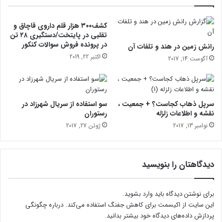
ض
ف
ا
ر
ب
ش
کشف۳۰۰ هزار قلم داروی قاچاق و
ر
ی
تقلبی در پایتخت/دستگیری ۲۸ تن
ق
در پرونده فروش سوالات کنکور
ا
رانش زمین در هند و تلفات آن
ع
س
اکتبر 22, 2019
آگوست 14, 2017
ی
ت
"
؟
سرپل ذهاب کجاست؟ + جمعیت ،
سو استفاده از سریال شهرزاد در
نقشه و اطلاعات زلزله
رستوران
نوامبر 13, 2017
ژوئن 27, 2017
دیدگاهتان را بنویسید
برای نوشتن دیدگاه باید
وارد بشوید
.
این سایت از اکیسمت برای کاهش جفنگ استفاده می‌کند.
درباره چگونگی
پردازش داده‌های دیدگاه خود بیشتر بدانید.