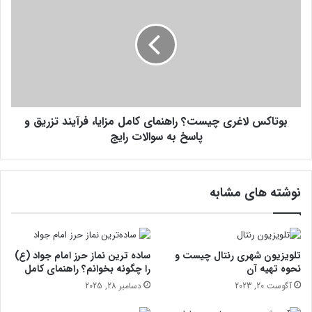
د
و
ز
ت
ی
ا
ر
ک
س
س
ا
ل
خ
ا
ت
غ
ش
بوتاکس لاغری چیست؟ راهنمای کامل مزایا، فرآیند تزریق و
ر
ب
ی
پاسخ به سوالات رایج
ک
چ
ه
ی
ش
س
نوشته های مشابه
م
ت
ا
؟
ن
ر
ی
ا
ا
ه
تلویزیون شهری رنتال چیست و
ساده ترین نماز حرز امام جواد (ع)
ز
ن
نحوه تهیه آن
را چگونه بخوانم؟ راهنمای کامل
ب
م
آگوست 20, 2023
دسامبر 28, 2025
ه
ا
ب
ی