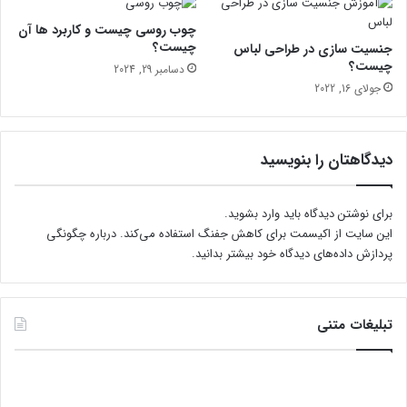
ر
ک
چوب روسی چیست و کاربرد ها آن
ر
ا
چیست؟
جنسیت سازی در طراحی لباس
س
م
چیست؟
دسامبر 29, 2024
ی
ل
جولای 16, 2022
ج
م
د
ز
ی
ا
د
ی
دیدگاهتان را بنویسید
ا
ا
ر
،
د
ف
برای نوشتن دیدگاه باید
وارد بشوید
.
ر
این سایت از اکیسمت برای کاهش جفنگ استفاده می‌کند.
درباره چگونگی
آ
پردازش داده‌های دیدگاه خود بیشتر بدانید.
ی
ن
د
ت
تبلیغات متنی
ز
ر
ی
ق