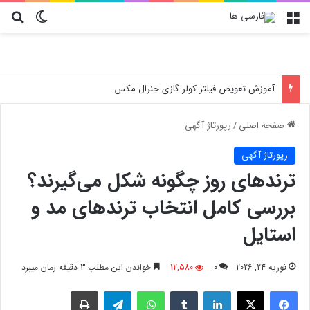
منو
تغییر پو
جس
آموزش تعویض فیلتر کولر گازی جنرال مکس
صفحه اصلی
/
رپورتاژ آگهی
رپورتاژ آگهی
ترندهای روز چگونه شکل می‌گیرند؟
بررسی کامل انتخاب ترندهای مد و
استایل
فوریه 24, 2026
0
12,580
خواندن این مطلب 3 دقیقه زمان میبرد
فیسبوک
X
لینکدین
‫تامبلر
واتس آپ
تلگرام
چاپ