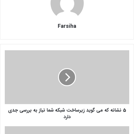
Farsiha
5
ن
ش
ا
ن
ه
ک
ه
م
5 نشانه که می گوید زیرساخت شبکه شما نیاز به بررسی جدی
ی
گ
دارد
و
ی
ب