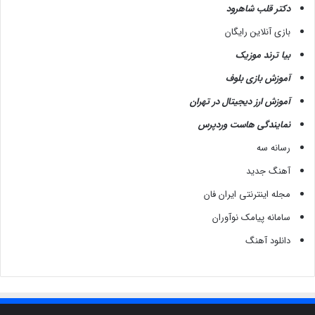
و
دکتر قلب شاهرود
پ
بازی آنلاین رایگان
ا
س
بیا ترند موزیک
خ
آموزش بازی بلوف
ب
ه
آموزش ارز دیجیتال در تهران
س
نمایندگی هاست وردپرس
و
ا
رسانه سه
ل
ا
آهنگ جدید
ت
مجله اینترنتی ایران فان
ر
ا
سامانه پیامک نوآوران
ی
دانلود آهنگ
ج