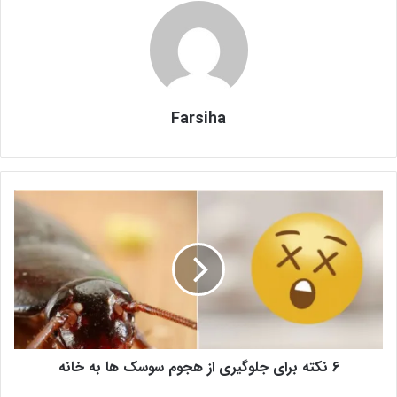
Farsiha
6
ن
ک
ت
ه
ب
ر
ا
ی
6 نکته برای جلوگیری از هجوم سوسک ها به خانه
ج
ل