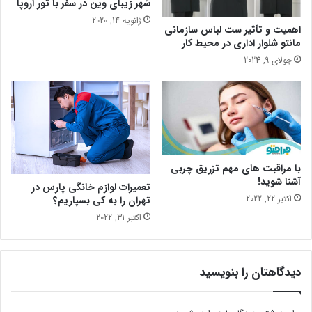
ن
ا
شهر زیبای وین در سفر با تور اروپا
ه
ر
ژانویه 14, 2020
اهمیت و تأثیر ست لباس سازمانی
ب
مانتو شلوار اداری در محیط کار
و
د
جولای 9, 2024
ن
چ
ی
س
ت
؟
با مراقبت های مهم تزریق چربی
آشنا شوید!
تعمیرات لوازم خانگی پارس در
اکتبر 22, 2022
تهران را به کی بسپاریم؟
اکتبر 31, 2022
دیدگاهتان را بنویسید