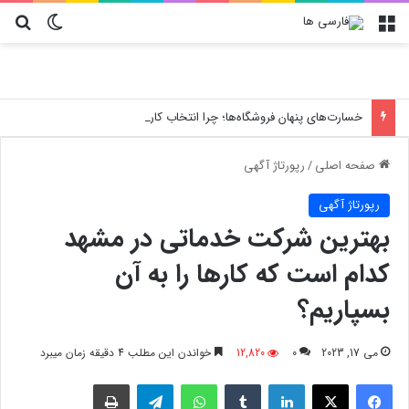
منو
تغییر پو
جس
خسارت‌های پنهان فروشگاه‌ها؛ چرا انتخاب کارتن پستی حیاتی است؟
صفحه اصلی
/
رپورتاژ آگهی
رپورتاژ آگهی
بهترین شرکت خدماتی در مشهد
کدام است که کارها را به آن
بسپاریم؟
می 17, 2023
0
12,820
خواندن این مطلب 4 دقیقه زمان میبرد
فیسبوک
X
لینکدین
‫تامبلر
واتس آپ
تلگرام
چاپ