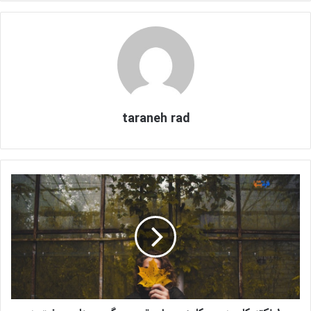
taraneh rad
1
0
ن
ک
ت
ه
ک
ا
ر