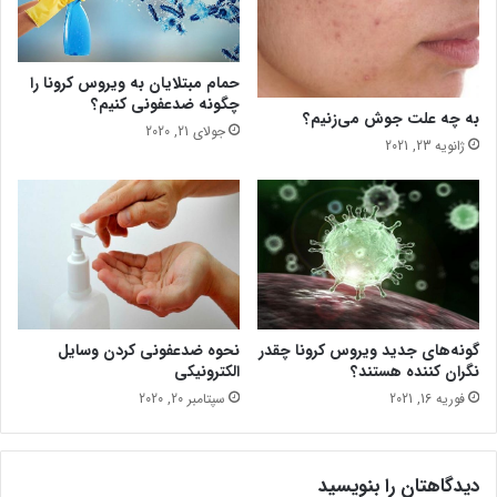
ی
ن
ه
چ
ا
ر
حمام مبتلایان به ویروس کرونا را
ی
م
چگونه ضدعفونی کنیم؟
س
به چه علت جوش می‌زنیم؟
جولای 21, 2020
خ
ژانویه 23, 2021
ت
د
ر
ز
ن
د
گ
ی
گونه‌های جدید ویروس کرونا چقدر
نحوه ضدعفونی کردن وسایل
نگران کننده هستند؟
الکترونیکی
فوریه 16, 2021
سپتامبر 20, 2020
دیدگاهتان را بنویسید