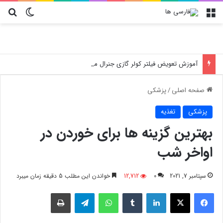
منو
تغییر پو
جس
آموزش تعویض فیلتر کولر گازی جنرال مکس
صفحه اصلی
/
پزشکی
پزشکی
تغذیه
بهترین گزینه ها برای خوردن در
اواخر شب
سپتامبر 7, 2021
0
12,712
خواندن این مطلب 5 دقیقه زمان میبرد
فیسبوک
X
لینکدین
‫تامبلر
واتس آپ
تلگرام
چاپ