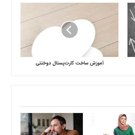
آ
م
و
ز
ش
س
ا
خ
ت
آموزش ساخت کارت‌پستال دوختنی
ک
ا
ر
ت‌
پ
س
ت
ا
ل
د
و
خ