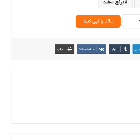
برنج سفید
URL را کپی کنید
دین
‫تامبلر
‫VKontakte
چاپ