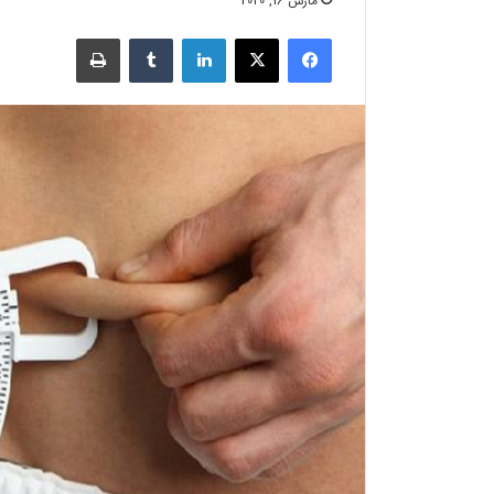
مارس 16, 2020
فیسبوک
X
لینکدین
‫تامبلر
چاپ