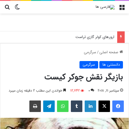
منو
تغییر پو
جس
ارورهای کولر گازی تراست
صفحه اصلی
/
سرگرمی
دانستنی ها
سرگرمی
بازیگر نقش جوکر کیست
سپتامبر 11, 2018
0
12,742
خواندن این مطلب 2 دقیقه زمان میبرد
فیسبوک
X
لینکدین
‫تامبلر
واتس آپ
تلگرام
چاپ