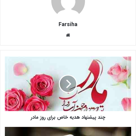
Farsiha
وبس
ای
ت
چ
ن
د
پ
ی
ش
ن
ه
ا
چند پیشنهاد هدیه خاص برای روز مادر
د
ه
د
چ