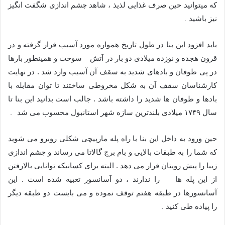
که میتوانید حین صرف غذایی لذیذ ، شاهد چشم اندازی شگفت انگیز
.
نیز باشید
باید افزود این بنا در طول تاریخ همواره مورد آسیب قرار گرفته و در
قرون‌ هجده و نوزده میلادی دو بار در آتش‌ سوخت و همینطور بارها
در پی طوفان و بادهای شدید به سقف آن آسیب وارد شد . در نهایت
کارشناسان سقف آن به شکل مخروطی ساختند تا توان مقابله با
بادها و طوفان ها شدید را داشته باشد . جالب است بدانید این بنا تا
.
سال ۱۷۴۹ میلادی بلندترین سازه شهر استانبول محسوب می شد
حین ورود به داخل این بنا با راه پله‌ مارپیچی شکلی روبرو می شوید
که شما را به طبقات بالایی و بام برج گالاتا می رساند و چشم اندازی
زیبا را پیش رویتان قرار می دهد . البته برای کسانیکه توانایی بالارفتن
از این پله‌ ها را ندارند ، دو آسانسور تعبیه شده است . این
آسانسورها در طبقه هفتم توقف نموده و می بایست دو طبقه دیگر
.
را پیاده طی کنید