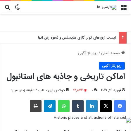
منو
تغییر پو
جس
لیست ارورهای کولر گازی هایسنس و نحوه رفع آنها
صفحه اصلی
/
رپورتاژ آگهی
رپورتاژ آگهی
اماکن تاریخی و جاذبه های استانبول
فوریه 14, 2021
0
12,872
خواندن این مطلب 2 دقیقه زمان میبرد
فیسبوک
X
لینکدین
‫تامبلر
واتس آپ
تلگرام
چاپ