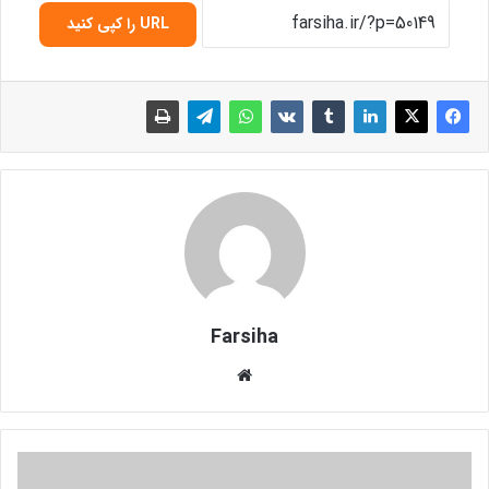
URL را کپی کنید
Farsiha
وبس
ای
ت
ک
ب