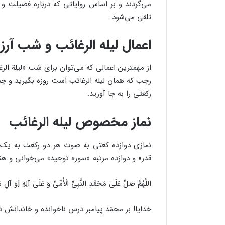
می‌گردند و بر اساس روایاتی که درباره فضیل
تلقی می‌شود.
اعمال لیله الرغائب و شب آرز
از مهمترین اعمالی که می‌توان برای شب «لیلة الر
رجب که همان لیله الرغائب است روزه بگیرید و چ
رکعتی را به جا آورید.
نماز مخصوص لیله الرغائب
نمازی‬ دوازده‬ کعتی‬ به‬ صوت‬ هر دو رکعت به ی
قدر» و دوازده‏ مرتبه «سوره توحید» می‌خوانی و هن
اللَّهُمَّ صَلِّ عَلَی مُحَمَّدٍ النَّبِیِّ الْأُمِّیِّ وَ عَلَی آلِهِ [وَ آلِ م
خدایا! بر محمّد پیامبر درس ناخوانده و خاندانش 