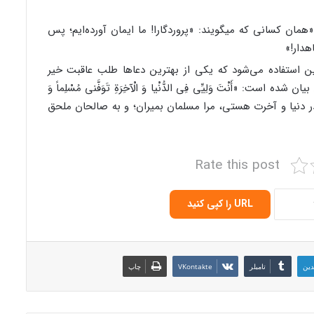
همان کسانی که میگویند: «پروردگارا! ما ایمان آورده‌ایم؛ پس
هدار!»
ن استفاده می‌شود که یکی از بهترین دعاها طلب عاقبت خیر
ست: «أَنْتَ وَلِیِّی فِی الدُّنْیا وَ الْآخِرَةِ تَوَفَّنی‏ مُسْلِماً وَ
ت من در دنیا و آخرت هستی، مرا مسلمان بمیران؛ و به صالحان ملحق
Rate this post
URL را کپی کنید
دین
‫تامبلر
‫VKontakte
چاپ