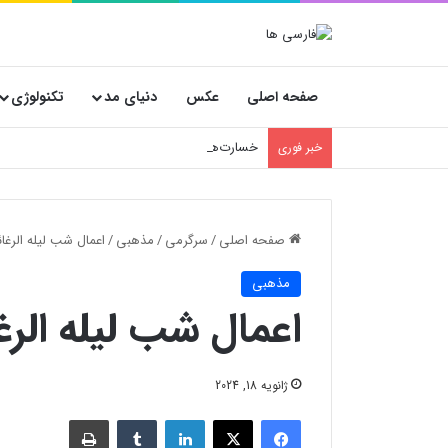
صفحه اصلی
عکس
دنیای مد
تکنولوژی
خسارت‌های پنهان فروشگاه‌ها؛ چرا انتخاب کارتن
خبر فوری
صفحه اصلی
/
سرگرمی
/
مذهبی
/
اعمال شب لیله الر
مذهبی
اعمال شب لیله ال
ژانویه 18, 2024
فیسبوک
X
لینکدین
‫تامبلر
چاپ