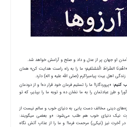
مدن او جهان پر از عدل و داد و صلح و آرامش خواهد شد.
هْدِنَا الصِّراطَ الْمُسْتَقیمَ؛ ما را به راه راست هدایت کن‏» همان
دگی اهل بیت پیامبراکرم (صلی الله علیه و اله) دارد.
ب کنیم:
«پروردگارا! ما را تسلیم فرمان خود قرار ده! و از دودمان
ر! و طرز عبادتمان را به ما نشان ده و توبه ما را بپذیر، که تو
ه‌های دینی مخالف دست یابی به دنیای خوب و سالم نیست از
آخرت نیک دنیای خوب هم طلب می‌شود: «و بعضی میگویند:
و در آخرت نیز (نیکی) مرحمت فرما! و ما را از عذابِ آتش نگاه