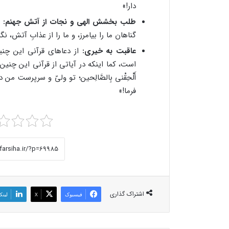
دار!»
طلب بخشش الهی و نجات از آتش جهنم:
«
گناهان ما را بیامرز، و ما را از عذابِ آتش، نگا
عاقبت به خیری:
از دعاهای قرآنی این چنی
است، کما اینکه در آیاتی از قرآنی این چنین بیان شده ا
أَلْحِقْنی‏ بِالصَّالِحین‏؛ تو ولیّ و سرپرس
فرما!»
اشتراک گذاری
فیسبوک
X
لینک