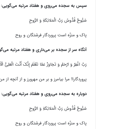
سپس به سجده می‌روی و هفتاد مرتبه می‌گویی:
سُبُّوحٌ قُدُّوسٌ رَبُّ الْمَلائِکَةِ وَ الرُّوحِ
پاک و منزّه است پروردگار فرشتگان و روح
آنگاه سر از سجده بر می‌داری و هفتاد مرتبه می‌گو
رَبِّ اغْفِرْ وَ ارْحَمْ وَ تَجَاوَزْ عَمَّا تَعْلَمُ إِنَّکَ أَنْتَ الْعَلِیُّ الْأ
پروردگارا! مرا بیامرز و بر من مهرورز و از آنچه از 
دوباره به سجده می‌روی و هفتاد مرتبه می‌گویی:
سُبُّوحٌ قُدُّوسٌ رَبُّ الْمَلائِکَةِ وَ الرُّوحِ
پاک و منزّه است پروردگار فرشتگان و روح