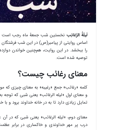
لَیلَةُ الرَّغائِب
نخستین شب جمعهٔ ماه رجب است که 
اساس روایتی از پیامبر(ص) در این شب فرشتگان به 
را ببخشد. در این روایت، هم‌چنین خواندن دوازد
توصیه شده است.
معنای رغائب چیست؟
کلمه «رغائب» جمع «رغیبه» به معنای چیزی که م
و معنای اول «لیله الرغائب» یعنی شبی که توجه به
تمایل زیادی دارد تا به در خانه خداوند برود و با 
معنای دوم، «لیله الرغائب» یعنی شبی که در آن 
درب پر مهر خداوندی و خاکساری در برابر ع