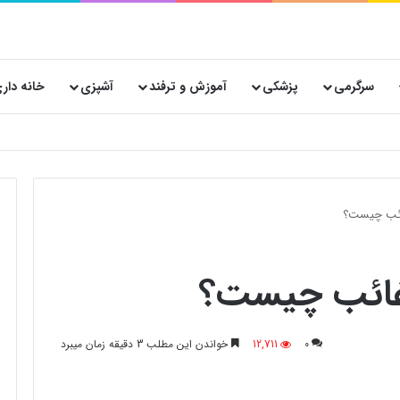
سرگرمی
پزشکی
آموزش و ترفند
آشپزی
خانه دار
 پستی حیاتی است؟
غائب چیست؟
رغائب چیست؟
0
12,711
خواندن این مطلب 3 دقیقه زمان میبرد