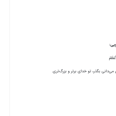
یی:
َعْظَمُ
من می‌دانی بگذر، تو خدای برتر و بزرگ‌تری.