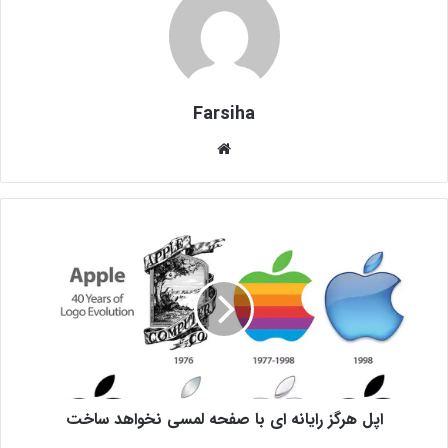
Farsiha
وبس
ای
ت
ا
پ
ل
ه
ر
گ
ز
ر
ا
اپل هرگز رایانه ای با صفحه لمسی نخواهد ساخت
ی
ا