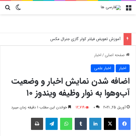
منو
تغییر پو
جس
آموزش تعویض فیلتر کولر گازی جنرال مکس
صفحه اصلی
/
اخبار
اخبار
اخبار علمی
اضافه شدن نمایش اخبار و وضعیت
آب‌وهوا به نوار وظیفه ویندوز ۱۰
آوریل 25, 2021
0
12,719
خواندن این مطلب 1 دقیقه زمان میبرد
فیسبوک
X
لینکدین
‫تامبلر
واتس آپ
تلگرام
چاپ