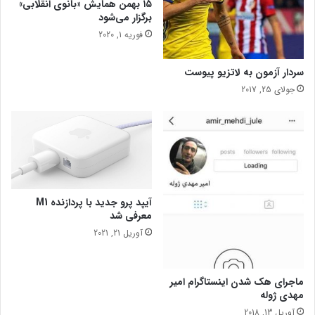
۱۵ بهمن همایش «بانوی انقلابی»
ا
ا
برگزار می‌شود
خ
د
ت
س
فوریه 1, 2020
ی
ب
سردار آزمون به لاتزیو پیوست
ز
جولای 25, 2017
م
ی
ن
ی
،
م
ت
ف
آیپد پرو جدید با پردازنده M1
ا
معرفی شد
و
آوریل 21, 2021
ت
و
خ
ماجرای هک شدن اینستاگرام امیر
و
مهدی ژوله
ش
آوریل 13, 2018
م