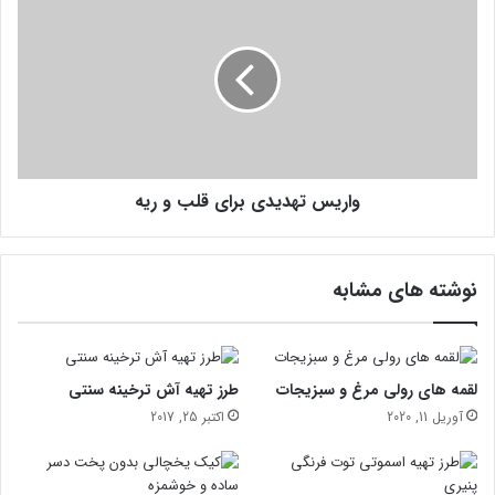
ا
ا
ض
ر
د
ی
ع
س
ف
ت
و
ه
ن
د
ی
ی
ن
واریس تهدیدی برای قلب و ریه
د
ک
ی
ن
ب
ی
ر
نوشته های مشابه
د
ا
ی
ق
ل
ب
لقمه های رولی مرغ و سبزیجات
طرز تهیه آش ترخینه سنتی
و
آوریل 11, 2020
اکتبر 25, 2017
ر
ی
ه