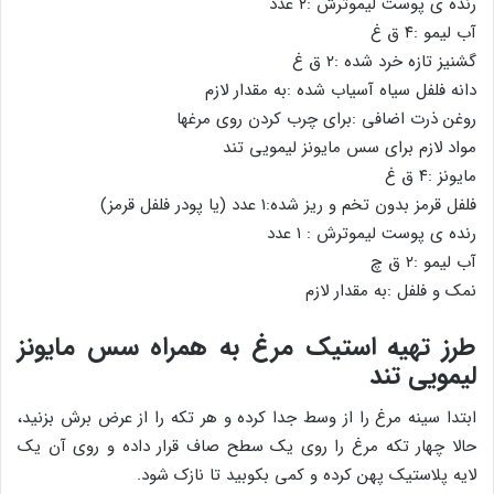
رنده ی پوست لیموترش :۲ عدد
آب لیمو :۴ ق غ
گشنیز تازه خرد شده :۲ ق غ
دانه فلفل سیاه آسیاب شده :به مقدار لازم
روغن ذرت اضافی :برای چرب کردن روی مرغها
مواد لازم برای سس مایونز لیمویی تند
مایونز :۴ ق غ
فلفل قرمز بدون تخم و ریز شده:۱ عدد (یا پودر فلفل قرمز)
رنده ی پوست لیموترش : ۱ عدد
آب لیمو :۲ ق چ
نمک و فلفل :به مقدار لازم
طرز تهیه استیک مرغ به همراه سس مایونز
لیمویی تند
ابتدا سینه مرغ را از وسط جدا کرده و هر تکه را از عرض برش بزنید،
حالا چهار تکه مرغ را روی یک سطح صاف قرار داده و روی آن یک
لایه پلاستیک پهن کرده و کمی بکوبید تا نازک شود.