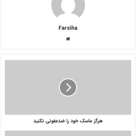
Farsiha
وبس
ای
ت
ه
ر
گ
ز
م
ا
س
ک
خ
هرگز ماسک خود را ضدعفونی نکنید
و
د
ر
و