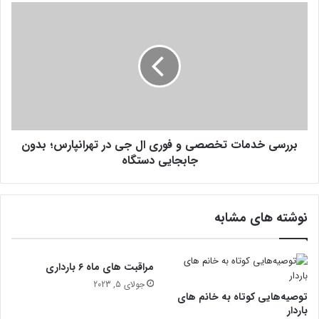
ب
ب
ه
ر
گ
ر
ل
س
و
ی
ت
خ
ن
د
ک
م
ه
ا
ه
بررسی خدمات تخصصی و فوری ال جی در تهرانپارس؛ بدون
ت
ی
ت
جابجایی دستگاه
چ‌
خ
و
ص
ق
ص
نوشته های مشابه
ت
ی
ب
و
ه
ف
ش
و
مراقبت های ماه ۶ بارداری
و
ر
جولای 5, 2023
ن
ی
توصیه‌هایی کوتاه به خانم های
ش
ا
باردار