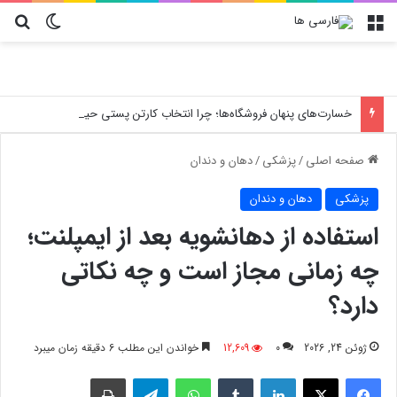
منو
تغییر پو
جس
خسارت‌های پنهان فروشگاه‌ها؛ چرا انتخاب کارتن پستی حیاتی است؟
صفحه اصلی
/
پزشکی
/
دهان و دندان
پزشکی
دهان و دندان
استفاده از دهانشویه بعد از ایمپلنت؛
چه زمانی مجاز است و چه نکاتی
دارد؟
ژوئن 24, 2026
0
12,609
خواندن این مطلب 6 دقیقه زمان میبرد
فیسبوک
X
لینکدین
‫تامبلر
واتس آپ
تلگرام
چاپ