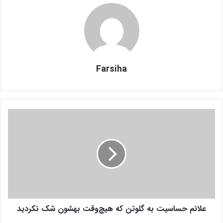
Farsiha
ع
ل
ا
ئ
م
ح
س
ا
س
علائم حساسیت به گلوتن که هیچ‌وقت بهشون شک نکردید
ی
ت