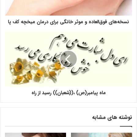
ی
ف
و
نسخه‌های فوق‌العاده و موثر خانگی برای درمان میخچه کف پا
ق‌
ا
ل
م
ع
ا
ا
ه
د
پ
ه
ی
و
ا
م
م
و
ب
ث
ر
ر
ماه پیامبر(ص) ،((شعبان)) رسید از راه
(
خ
ص
ا
)
ن
،
نوشته های مشابه
گ
(
ی
(
ب
ش