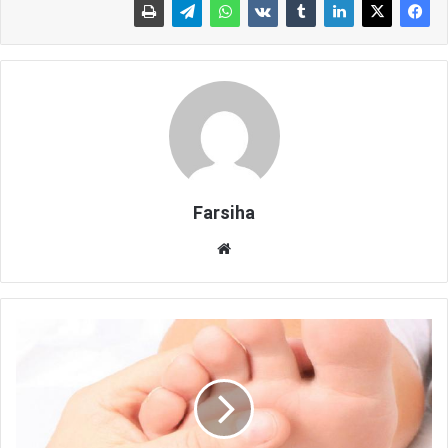
Farsiha
وبس
ای
ت
ن
س
خ
ه‌
ه
ا