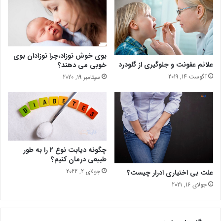
ر
ع
ا
ب
ی
ا
د
ن
ر
)
م
)
بوی خوش نوزاد،چرا نوزادان بوی
ا
ر
علائم عفونت و جلوگیری از گلودرد
خوبی می دهند؟
ن
س
آگوست 14, 2019
سپتامبر 19, 2020
م
ی
ی
د
خ
ا
چ
ز
ه
ر
ک
ا
ف
ه
چگونه دیابت نوع ۲ را به طور
پ
طبیعی درمان کنیم؟
ا
جولای 2, 2022
علت بی اختیاری ادرار چیست؟
جولای 16, 2021