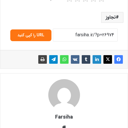
تجاوز
URL را کپی کنید
Farsiha
وبس