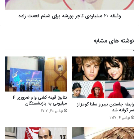
ز
م
ی
ی
g
وثیقه ۲۰ میلیاردی تاجر پورشه برای شبنم نعمت زاده
ل
e
ی
a
ا
r
ر
نوشته های مشابه
s
د
5
ی
!
ت
ا
ج
ر
پ
و
ر
نتایج قرعه کشی وام ضروری ۴
ش
میلیونی به بازنشستگان
رابطه جاستین بیبر و سلنا گومز از
ه
سر گرفته شد
نوامبر 30, 2017
ب
نوامبر 4, 2017
ر
ا
ی