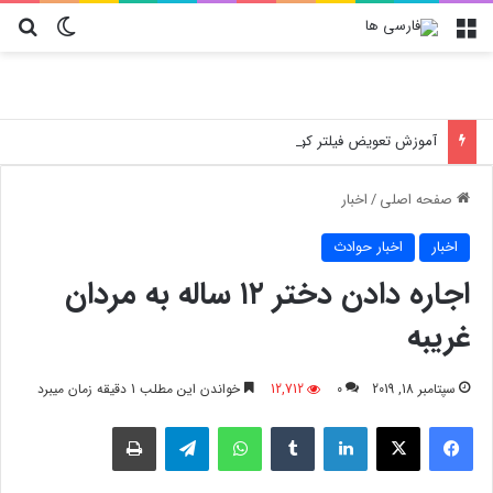
منو
تغییر پو
جس
آموزش تعویض فیلتر کولر گازی جنرال مکس
صفحه اصلی
/
اخبار
اخبار
اخبار حوادث
اجاره دادن دختر ۱۲ ساله‌ به مردان
غریبه
سپتامبر 18, 2019
0
12,712
خواندن این مطلب 1 دقیقه زمان میبرد
فیسبوک
X
لینکدین
‫تامبلر
واتس آپ
تلگرام
چاپ