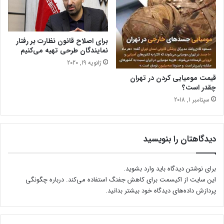
ش
ب
ن
م
برای اصلاح قانون نظارت بر رفتار
ن
نمایندگان طرحی تهیه می‌کنیم
ع
ژانویه 19, 2020
م
ت
قیمت مومیایی کردن در تهران
ز
چقدر است؟
ا
سپتامبر 1, 2018
د
ه
دیدگاهتان را بنویسید
برای نوشتن دیدگاه باید
وارد بشوید
.
این سایت از اکیسمت برای کاهش جفنگ استفاده می‌کند.
درباره چگونگی
پردازش داده‌های دیدگاه خود بیشتر بدانید.