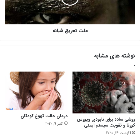
ا
ر
س
ی
ت
ق
ش
علت تعریق شبانه
ب
ا
ن
ه
نوشته های مشابه
درمان حالت تهوع کودکان
روشی ساده برای نابودی ویروس
اکتبر 9, 2020
کرونا و تقویت سیستم ایمنی
آگوست 14, 2020