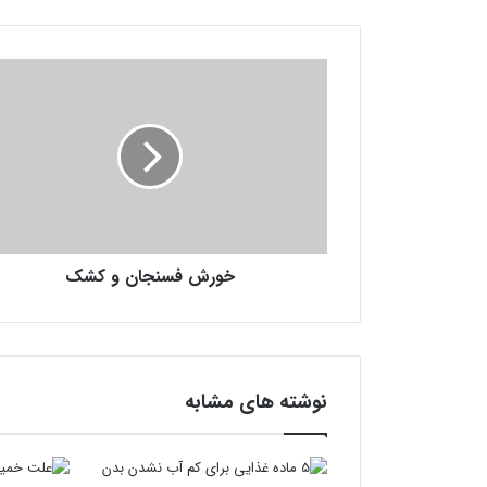
خ
و
ر
ش
ف
س
ن
ج
ا
خورش فسنجان و کشک
ن
و
ک
ش
ک
نوشته های مشابه