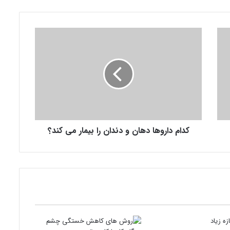
ک
د
ا
م
د
ا
ر
و
ه
کدام داروها دهان و دندان را بیمار می کند؟
ا
د
ه
ا
ن
و
د
ن
د
ا