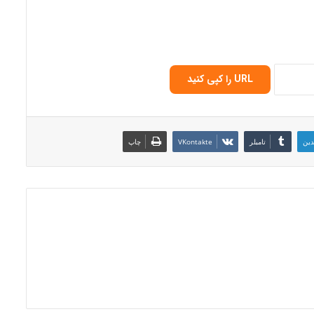
URL را کپی کنید
دین
‫تامبلر
‫VKontakte
چاپ