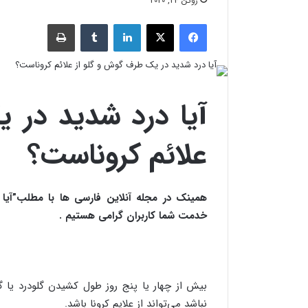
ژوئن 24, 2020
فیسبوک
X
لینکدین
‫تامبلر
چاپ
آیا درد شدید در ی
علائم کروناست؟
همینک در مجله آنلاین فارسی ها با مطلب”آیا 
خدمت شما کاربران گرامی هستیم .
بیش از چهار یا پنج روز طول کشیدن گلودرد یا 
نباشد می‌تواند از علایم کرونا باشد.