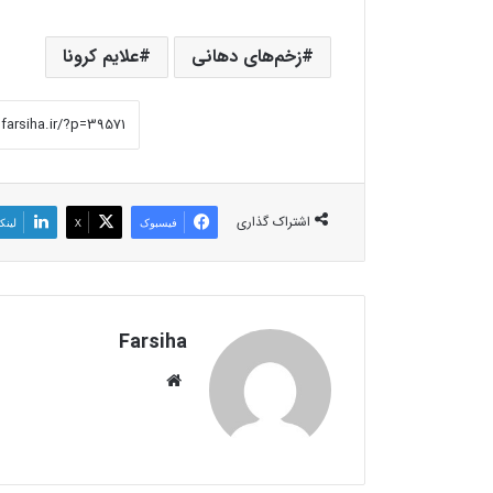
زخم‌های دهانی
علایم کرونا
اشتراک گذاری
فیسبوک
X
لینک
Farsiha
وبس
ای
ت